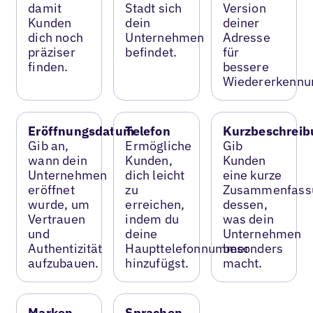
damit
Stadt sich
Version
Kunden
dein
deiner
dich noch
Unternehmen
Adresse
präziser
befindet.
für
finden.
bessere
Wiedererkennu
Eröffnungsdatum
Telefon
Kurzbeschreib
Gib an,
Ermögliche
Gib
wann dein
Kunden,
Kunden
Unternehmen
dich leicht
eine kurze
eröffnet
zu
Zusammenfass
wurde, um
erreichen,
dessen,
Vertrauen
indem du
was dein
und
deine
Unternehmen
Authentizität
Haupttelefonnummer
besonders
aufzubauen.
hinzufügst.
macht.
Marken
Sprachen