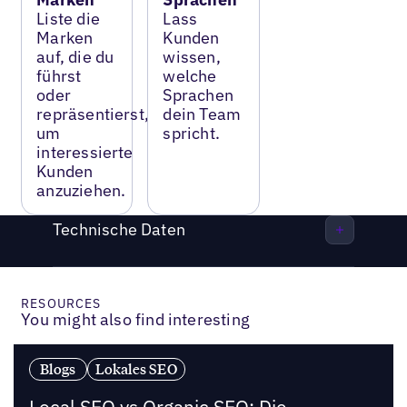
Liste die
Lass
Marken
Kunden
auf, die du
wissen,
führst
welche
oder
Sprachen
repräsentierst,
dein Team
um
spricht.
interessierte
Kunden
anzuziehen.
Technische Daten
RESOURCES
You might also find interesting
Blogs
Lokales SEO