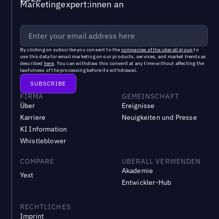
Marketingexpert:innen an
By clicking on subscribe you consent to the
companies of the uberall group
to
use this data for email marketing on our products, services, and market trends as
described
here
. You can withdraw this consent at any time without affecting the
lawfulness of the processing before its withdrawal.
FIRMA
GEMEINSCHAFT
Über
Ereignisse
Karriere
Neuigkeiten und Presse
KI Information
Whistleblower
COMPARE
UBERALL VERWENDEN
Akademie
Yext
Entwickler-Hub
RECHTLICHES
Imprint