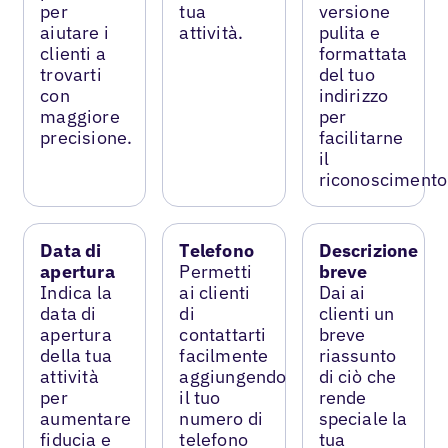
per
tua
versione
aiutare i
attività.
pulita e
clienti a
formattata
trovarti
del tuo
con
indirizzo
maggiore
per
precisione.
facilitarne
il
riconoscimento
Data di
Telefono
Descrizione
apertura
Permetti
breve
Indica la
ai clienti
Dai ai
data di
di
clienti un
apertura
contattarti
breve
della tua
facilmente
riassunto
attività
aggiungendo
di ciò che
per
il tuo
rende
aumentare
numero di
speciale la
fiducia e
telefono
tua