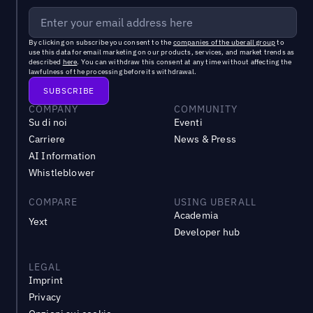
By clicking on subscribe you consent to the
companies of the uberall group
to
use this data for email marketing on our products, services, and market trends as
described
here
. You can withdraw this consent at any time without affecting the
lawfulness of the processing before its withdrawal.
COMPANY
COMMUNITY
Su di noi
Eventi
Carriere
News & Press
AI Information
Whistleblower
COMPARE
USING UBERALL
Academia
Yext
Developer hub
LEGAL
Imprint
Privacy