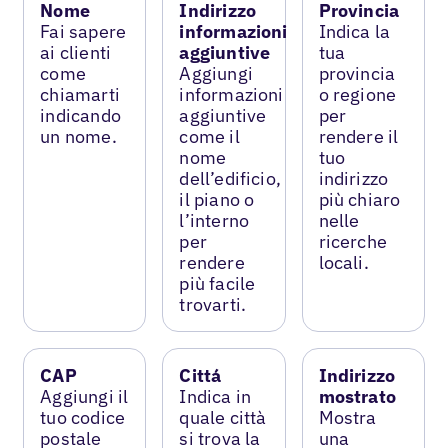
Nome
Indirizzo
Provincia
Fai sapere
informazioni
Indica la
ai clienti
aggiuntive
tua
come
Aggiungi
provincia
chiamarti
informazioni
o regione
indicando
aggiuntive
per
un nome.
come il
rendere il
nome
tuo
dell’edificio,
indirizzo
il piano o
più chiaro
l’interno
nelle
per
ricerche
rendere
locali.
più facile
trovarti.
CAP
Cittá
Indirizzo
Aggiungi il
Indica in
mostrato
tuo codice
quale città
Mostra
postale
si trova la
una