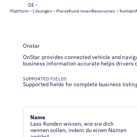
DE
Plattform
Lösungen
Preise
Kund:innen
Ressourcen
Kontakt
Onstar
OnStar provides connected vehicle and navigat
business information accurate helps drivers d
SUPPORTED FIELDS
Supported fields for complete business listin
Name
Lass Kunden wissen, wie sie dich
nennen sollen, indem du einen Namen
angibst.