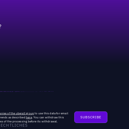
?
nies of the uberall group
to use this data for email
trends as described
here
. You can withdraw this
ss of the processing before its withdrawal.
RECHTLICHES