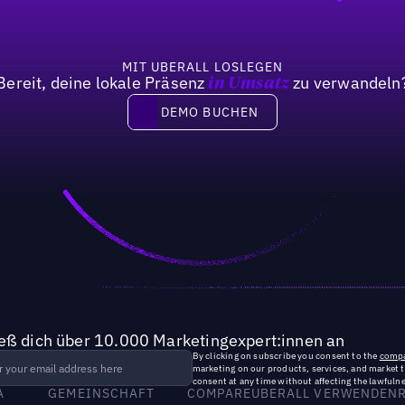
MIT UBERALL LOSLEGEN
Bereit, deine lokale Präsenz
zu verwandeln
in Umsatz
DEMO BUCHEN
DEMO BUCHEN
ieß dich über 10.000 Marketingexpert:innen an
By clicking on subscribe you consent to the
compa
marketing on our products, services, and market 
consent at any time without affecting the lawfulne
A
GEMEINSCHAFT
COMPARE
UBERALL VERWENDEN