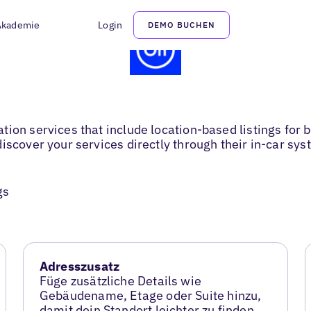
Akademie
Login
DEMO BUCHEN
ion services that include location-based listings for 
iscover your services directly through their in-car sys
gs
Adresszusatz
Füge zusätzliche Details wie
Gebäudename, Etage oder Suite hinzu,
damit dein Standort leichter zu finden