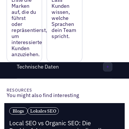
Marken
Kunden
auf, die du
wissen,
führst
welche
oder
Sprachen
repräsentierst,
dein Team
um
spricht.
interessierte
Kunden
anzuziehen.
Technische Daten
RESOURCES
You might also find interesting
Blogs
Lokales SEO
Local SEO vs Organic SEO: Die