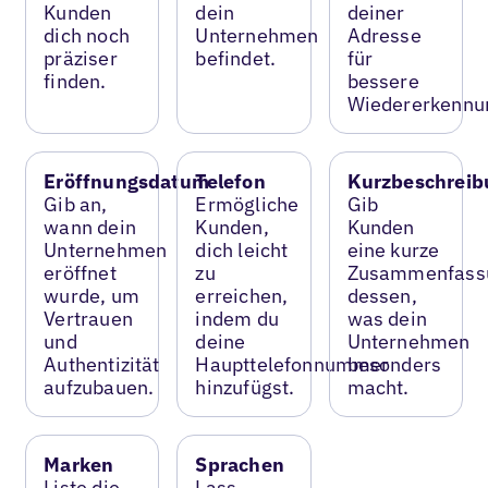
Kunden
dein
deiner
dich noch
Unternehmen
Adresse
präziser
befindet.
für
finden.
bessere
Wiedererkennu
Eröffnungsdatum
Telefon
Kurzbeschreib
Gib an,
Ermögliche
Gib
wann dein
Kunden,
Kunden
Unternehmen
dich leicht
eine kurze
eröffnet
zu
Zusammenfass
wurde, um
erreichen,
dessen,
Vertrauen
indem du
was dein
und
deine
Unternehmen
Authentizität
Haupttelefonnummer
besonders
aufzubauen.
hinzufügst.
macht.
Marken
Sprachen
Liste die
Lass