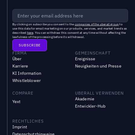
By clicking on subscribe you consent to the
companies of the uberall group
to
use this data for email marketing on our products, services, and market trends as
described
here
. You can withdraw this consent at any time without affecting the
lawfulness of the processing before its withdrawal.
FIRMA
GEMEINSCHAFT
Über
Ereignisse
Karriere
Neuigkeiten und Presse
KI Information
Whistleblower
COMPARE
UBERALL VERWENDEN
Akademie
Yext
Entwickler-Hub
RECHTLICHES
Imprint
Datenschutzhinweise