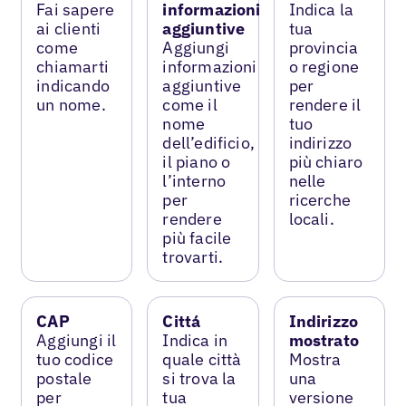
Fai sapere
informazioni
Indica la
ai clienti
aggiuntive
tua
come
Aggiungi
provincia
chiamarti
informazioni
o regione
indicando
aggiuntive
per
un nome.
come il
rendere il
nome
tuo
dell’edificio,
indirizzo
il piano o
più chiaro
l’interno
nelle
per
ricerche
rendere
locali.
più facile
trovarti.
CAP
Cittá
Indirizzo
Aggiungi il
Indica in
mostrato
tuo codice
quale città
Mostra
postale
si trova la
una
per
tua
versione