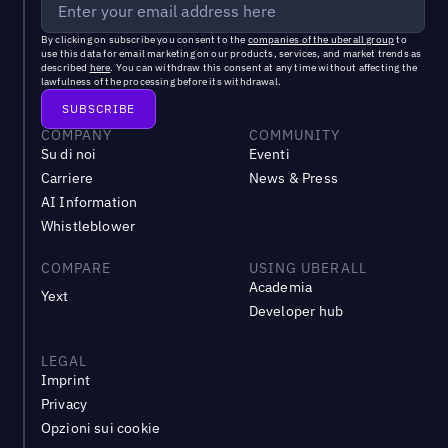
By clicking on subscribe you consent to the
companies of the uberall group
to
use this data for email marketing on our products, services, and market trends as
described
here
. You can withdraw this consent at any time without affecting the
lawfulness of the processing before its withdrawal.
COMPANY
COMMUNITY
Su di noi
Eventi
Carriere
News & Press
AI Information
Whistleblower
COMPARE
USING UBERALL
Academia
Yext
Developer hub
LEGAL
Imprint
Privacy
Opzioni sui cookie