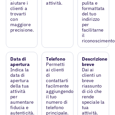
aiutare i
attività.
pulita e
clienti a
formattata
trovarti
del tuo
con
indirizzo
maggiore
per
precisione.
facilitarne
il
riconoscimento
Data di
Telefono
Descrizione
apertura
Permetti
breve
Indica la
ai clienti
Dai ai
data di
di
clienti un
apertura
contattarti
breve
della tua
facilmente
riassunto
attività
aggiungendo
di ciò che
per
il tuo
rende
aumentare
numero di
speciale la
fiducia e
telefono
tua
autenticità.
principale.
attività.