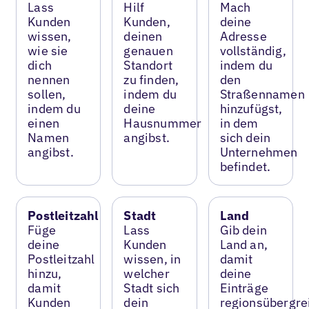
Lass
Hilf
Mach
Kunden
Kunden,
deine
wissen,
deinen
Adresse
wie sie
genauen
vollständig,
dich
Standort
indem du
nennen
zu finden,
den
sollen,
indem du
Straßennamen
indem du
deine
hinzufügst,
einen
Hausnummer
in dem
Namen
angibst.
sich dein
angibst.
Unternehmen
befindet.
Postleitzahl
Stadt
Land
Füge
Lass
Gib dein
deine
Kunden
Land an,
Postleitzahl
wissen, in
damit
hinzu,
welcher
deine
damit
Stadt sich
Einträge
Kunden
dein
regionsübergre