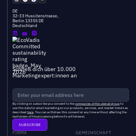
DE
32-33 Hussitenstrasse,
Berlin 13355 DE
Deutschland
Schließ dich über 10.000
Marketingexpert:innen an
By clicking on subscribe you consent to the
companies of the uberall group
to
use this data for email marketing on our products, services, and market trends as
described
here
. You can withdraw this consent at any time without affecting the
lawfulness of the processing before its withdrawal.
FIRMA
GEMEINSCHAFT