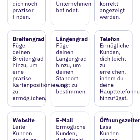
dich noch
Unternehmen
korrekt
präziser
befindet.
angezeigt
finden.
werden.
Breitengrad
Längengrad
Telefon
Füge
Füge
Ermögliche
deinen
deinen
Kunden,
Breitengrad
Längengrad
dich leicht
hinzu, um
hinzu, um
zu
eine
deinen
erreichen,
präzise
Standort
indem du
Kartenpositionierung
exakt zu
deine
zu
bestimmen.
Haupttelefonn
ermöglichen.
hinzufügst.
Website
E-Mail
Öffnungszeite
Leite
Ermögliche
Lass
Kunden
Kunden,
Kunden
auf deine
dich direkt
wissen,