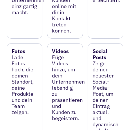
Unternehmen
Kunden
erleichtern.
einzigartig
online mit
macht.
dir in
Kontakt
treten
können.
Fotos
Videos
Social
Lade
Füge
Posts
Fotos
Videos
Zeige
hoch, die
hinzu, um
deinen
deinen
dein
neuesten
Standort,
Unternehmen
Social-
deine
lebendig
Media-
Produkte
zu
Post, um
und dein
präsentieren
deinen
Team
und
Eintrag
zeigen.
Kunden zu
aktuell
begeistern.
und
dynamisch