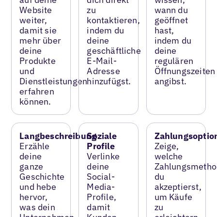
Website
zu
wann du
weiter,
kontaktieren,
geöffnet
damit sie
indem du
hast,
mehr über
deine
indem du
deine
geschäftliche
deine
Produkte
E-Mail-
regulären
und
Adresse
Öffnungszeiten
Dienstleistungen
hinzufügst.
angibst.
erfahren
können.
Langbeschreibung
Soziale
Zahlungsoptio
Erzähle
Profile
Zeige,
deine
Verlinke
welche
ganze
deine
Zahlungsmetho
Geschichte
Social-
du
und hebe
Media-
akzeptierst,
hervor,
Profile,
um Käufe
was dein
damit
zu