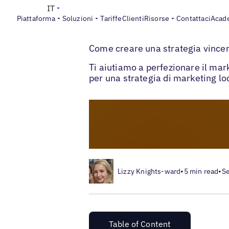
IT
Piattaforma
Soluzioni
Tariffe
Clienti
Risorse
Contattaci
Acad
>
>
Blogs
Social media locale
Strategia sui
Come creare una strategia vincent
Ti aiutiamo a perfezionare il marke
per una strategia di marketing loc
Lizzy Knights-ward
•
5 min read
•
Se
Table of Content