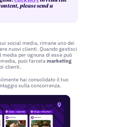
glish.
Click here
to read the
 content, please send a
sui social media, rimane uno dei
re nuovi clienti. Quando gestisci
ial media per ognuna di esse può
l media, puoi farcela
marketing
i clienti.
bilmente hai consolidato il tuo
ntaggio sulla concorrenza.