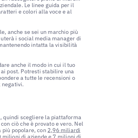
aziendale. Le linee guida per il
atteri e colori alla voce e al
le, anche se sei un marchio più
aiuterà i social media manager di
mantenendo intatta la visibilità
are anche il modo in cui il tuo
i post. Potresti stabilire una
ondere a tutte le recensioni o
 negativi.
, quindi scegliere la piattaforma
con ciò che è provato e vero. Nel
a più popolare, con
2,96 miliardi
 milioni di aziende
e 7 milioni di