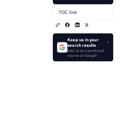
TOC link
Keep us in your
search results
Add us as a preferred
source on Google