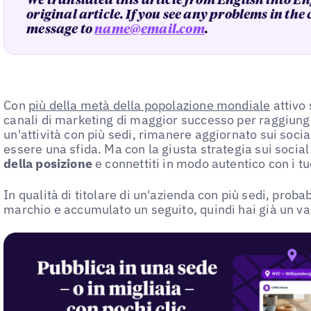
We translated this article from English into En
original article. If you see any problems in the
message to
name@email.com
.
Con
più della metà della popolazione mondiale
attivo 
canali di marketing di maggior successo per raggiunge
un'attività con più sedi, rimanere aggiornato sui soc
essere una sfida. Ma con la giusta strategia sui socia
della posizione
e connettiti in modo autentico con i tuo
In qualità di titolare di un'azienda con più sedi, proba
marchio e accumulato un seguito, quindi hai già un va