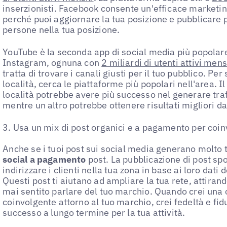
inserzionisti. Facebook consente un'efficace marketi
perché puoi aggiornare la tua posizione e pubblicare p
persone nella tua posizione.
YouTube è la seconda app di social media più popolar
Instagram, ognuna con
2 miliardi di utenti attivi mens
tratta di trovare i canali giusti per il tuo pubblico. Pe
località, cerca le piattaforme più popolari nell'area. I
località potrebbe avere più successo nel generare tra
mentre un altro potrebbe ottenere risultati migliori d
3. Usa un mix di post organici e a pagamento per coi
Anche se i tuoi post sui social media generano molto 
social a pagamento
post. La pubblicazione di post spo
indirizzare i clienti nella tua zona in base ai loro dati 
Questi post ti aiutano ad ampliare la tua rete, attiran
mai sentito parlare del tuo marchio. Quando crei una
coinvolgente attorno al tuo marchio, crei fedeltà e fidu
successo a lungo termine per la tua attività.