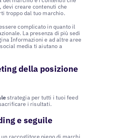
a del marchio e i contenuti che
i, devi creare contenuti che
rti troppo dal tuo marchio.
essere complicato in quanto il
zionale. La presenza di più sedi
gina Informazioni e ad altre aree
 social media ti aiutano a
eting della posizione
ale
strategia per tutti i tuoi feed
rificare i risultati.
nding e seguile
 un raccoglitore pieno di marchi