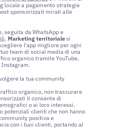
ng locale a pagamento strategie
ost sponsorizzati mirati alle
e, seguita da WhatsApp e
ili
.
Marketing territoriale
si
r scegliere l'app migliore per ogni
l tuo team di social media di una
ffico organico tramite YouTube,
a Instagram.
nvolgere la tua community
traffico organico, non trascurare
nsorizzati ti consente di
demografici o ai loro interessi.
do potenziali clienti che non hanno
 community positiva e
cia con i tuoi clienti, portando al