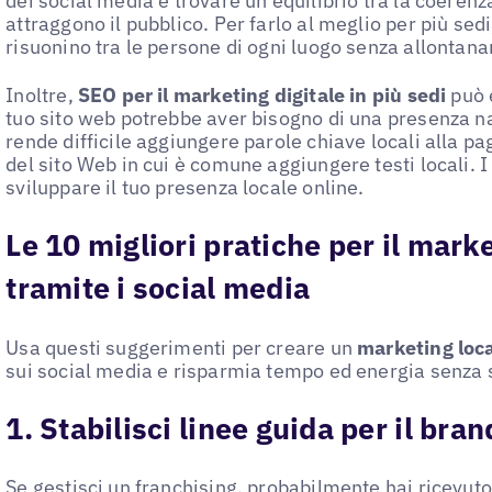
dei social media è trovare un equilibrio tra la coerenz
attraggono il pubblico. Per farlo al meglio per più sed
risuonino tra le persone di ogni luogo senza allontana
Inoltre,
SEO per il marketing digitale in più sedi
può 
tuo sito web potrebbe aver bisogno di una presenza na
rende difficile aggiungere parole chiave locali alla pa
del sito Web in cui è comune aggiungere testi locali. I
sviluppare il tuo presenza locale online.
Le 10 migliori pratiche per il mark
tramite i social media
Usa questi suggerimenti per creare un
marketing loc
sui social media e risparmia tempo ed energia senza sac
1. Stabilisci linee guida per il bra
Se gestisci un franchising, probabilmente hai ricevuto