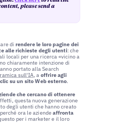
glish.
Click here
to read the
 content, please send a
care di
rendere le loro pagine dei
 alle richieste degli utenti
: che
li locali per una ricerca «vicino a
nno chiaramente intenzione di
hanno portato alla Search
ramica sull'IA
, a
offrire agli
clic su un sito Web esterno
.
aziende che cercano di ottenere
n effetti, questa nuova generazione
o degli utenti che hanno creato
; perché ora le aziende
affronta
questo per i marketer e il loro