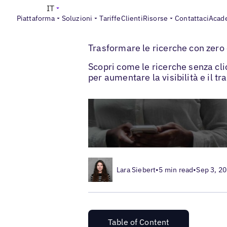
IT
Piattaforma
Soluzioni
Tariffe
Clienti
Risorse
Contattaci
Acad
>
>
Blogs
SEO locale
Zero Click Searches
Trasformare le ricerche con zero 
Scopri come le ricerche senza cli
per aumentare la visibilità e il tra
Lara Siebert
•
5 min read
•
Sep 3, 2
Table of Content