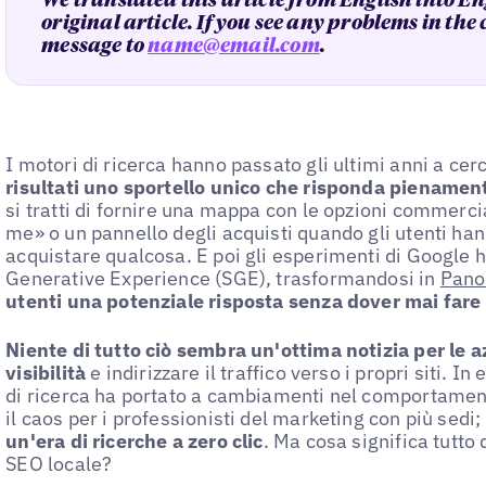
We translated this article from English into En
original article. If you see any problems in the
message to
name@email.com
.
I motori di ricerca hanno passato gli ultimi anni a cer
risultati uno sportello unico che risponda pienamente
si tratti di fornire una mappa con le opzioni commercia
me» o un pannello degli acquisti quando gli utenti ha
acquistare qualcosa. E poi gli esperimenti di Google 
Generative Experience (SGE), trasformandosi in
Pano
utenti una potenziale risposta senza dover mai fare 
Niente di tutto ciò sembra un'ottima notizia per le 
visibilità
e indirizzare il traffico verso i propri siti. I
di ricerca ha portato a cambiamenti nel comportament
il caos per i professionisti del marketing con più sedi
un'era di ricerche a zero clic
. Ma cosa significa tutto 
SEO locale?