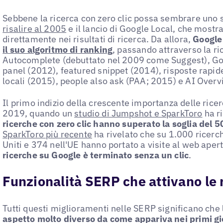
Sebbene la ricerca con zero clic possa sembrare uno s
risalire al 2005
e il lancio di Google Local, che mostra
direttamente nei risultati di ricerca. Da allora,
Google
il suo algoritmo di ranking
, passando attraverso la r
Autocomplete (debuttato nel 2009 come Suggest), Go
panel (2012), featured snippet (2014), risposte rapid
locali (2015), people also ask (PAA; 2015) e AI Over
Il primo indizio della crescente importanza delle ricerc
2019, quando un
studio di Jumpshot e SparkToro
ha ri
ricerche con zero clic hanno superato la soglia del
SparkToro più recente
ha rivelato che su 1.000 ricerch
Uniti e 374 nell'UE hanno portato a visite al web aper
ricerche su Google è terminato senza un clic
.
Funzionalità SERP che attivano le 
Tutti questi miglioramenti nelle SERP significano che
aspetto molto diverso da come appariva nei primi gi