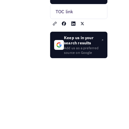
TOC link
Keep us in your
search results
Add us as a preferred
source on Google