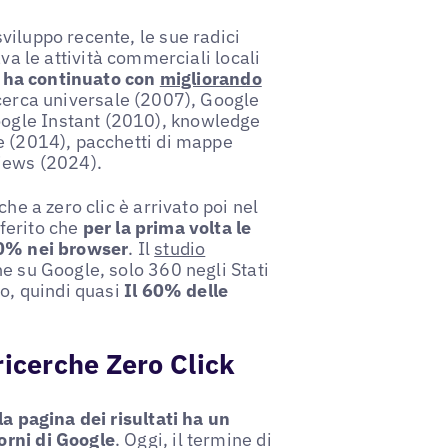
viluppo recente, le sue radici
va le attività commerciali locali
 ha continuato con
migliorando
icerca universale (2007), Google
ogle Instant (2010), knowledge
e (2014), pacchetti di mappe
views (2024).
he a zero clic è arrivato poi nel
ferito che
per la prima volta le
 50% nei browser
. Il
studio
e su Google, solo 360 negli Stati
to, quindi quasi
Il 60% delle
ricerche Zero Click
la pagina dei risultati ha un
orni di Google
. Oggi, il termine di