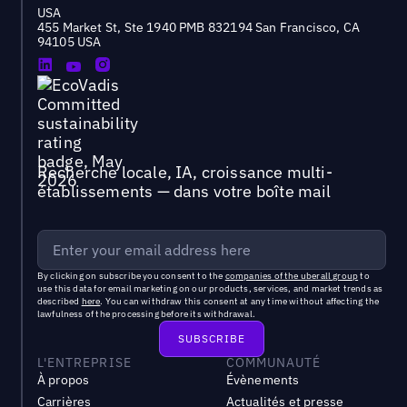
USA
455 Market St, Ste 1940 PMB 832194 San Francisco, CA
94105 USA
Recherche locale, IA, croissance multi-
établissements — dans votre boîte mail
By clicking on subscribe you consent to the
companies of the uberall group
to
use this data for email marketing on our products, services, and market trends as
described
here
. You can withdraw this consent at any time without affecting the
lawfulness of the processing before its withdrawal.
L'ENTREPRISE
COMMUNAUTÉ
À propos
Évènements
Carrières
Actualités et presse