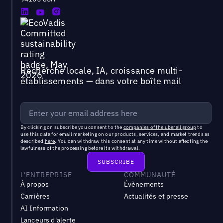
Recherche locale, IA, croissance multi-
établissements — dans votre boîte mail
By clicking on subscribe you consent to the
companies of the uberall group
to
use this data for email marketing on our products, services, and market trends as
described
here
. You can withdraw this consent at any time without affecting the
lawfulness of the processing before its withdrawal.
L'ENTREPRISE
COMMUNAUTÉ
À propos
Évènements
Carrières
Actualités et presse
AI Information
Lanceurs d'alerte