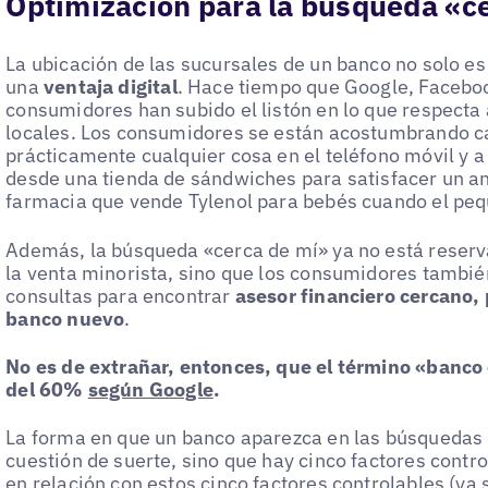
Optimización para la búsqueda «c
La ubicación de las sucursales de un banco no solo es
una
ventaja digital
. Hace tiempo que Google, Faceboo
consumidores han subido el listón en lo que respect
locales. Los consumidores se están acostumbrando ca
prácticamente cualquier cosa en el teléfono móvil y 
desde una tienda de sándwiches para satisfacer un an
farmacia que vende Tylenol para bebés cuando el pe
Además, la búsqueda «cerca de mí» ya no está reserva
la venta minorista, sino que los consumidores tambié
consultas para encontrar
asesor financiero cercano,
banco nuevo
.
No es de extrañar, entonces, que el término «banco
del 60%
según Google
.
La forma en que un banco aparezca en las búsquedas 
cuestión de suerte, sino que hay cinco factores cont
en relación con estos cinco factores controlables (ya