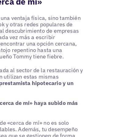
erca de mí»
 una ventaja física, sino también
k y otras redes populares de
a al descubrimiento de empresas
da vez más a escribir
a encontrar una opción cercana,
tojo repentino hasta una
queño Tommy tiene fiebre.
da al sector de la restauración y
n utilizan estas mismas
 prestamista hipotecario y un
 cerca de mí» haya subido más
de «cerca de mí» no es solo
rolables. Además, tu desempeño
 sea que se gestionen de forma