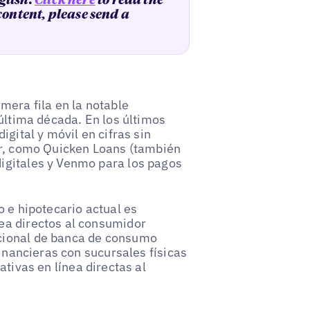
glish.
Click here
to read the
 content, please send a
mera fila en la notable
 última década. En los últimos
igital y móvil en cifras sin
or, como Quicken Loans (también
igitales y Venmo para los pagos
o e hipotecario actual es
ea directos al consumidor
cional de banca de consumo
financieras con sucursales físicas
ativas en línea directas al