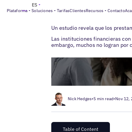
ES
Plataforma
Soluciones
Tarifas
Clientes
Recursos
Contacto
Aca
>
>
Blogs
SEO local
Los prestamistas banca
Un estudio revela que los presta
Las instituciones financieras con 
embargo, muchos no logran por c
Nick Hedges
•
5 min read
•
Nov 12,
Table of Content