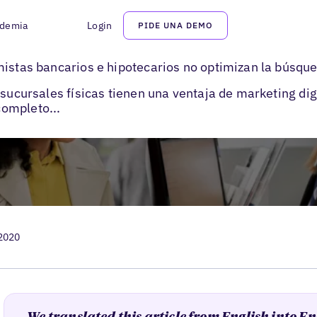
demia
Login
PIDE UNA DEMO
rios e hipotecarios no optimizan la búsqueda «cerca de mí»
mistas bancarios e hipotecarios no optimizan la búsqu
sucursales físicas tienen una ventaja de marketing digi
ompleto...
 2020