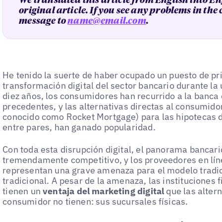
We translated this article from English into En
original article. If you see any problems in the
message to
name@email.com
.
He tenido la suerte de haber ocupado un puesto de pri
transformación digital del sector bancario durante la
diez años, los consumidores han recurrido a la banca d
precedentes, y las alternativas directas al consumid
conocido como Rocket Mortgage) para las hipotecas d
entre pares, han ganado popularidad.
Con toda esta disrupción digital, el panorama bancari
tremendamente competitivo, y los proveedores en lín
representan una grave amenaza para el modelo tradi
tradicional. A pesar de la amenaza, las instituciones 
tienen un
ventaja del marketing digital
que las altern
consumidor no tienen: sus sucursales físicas.