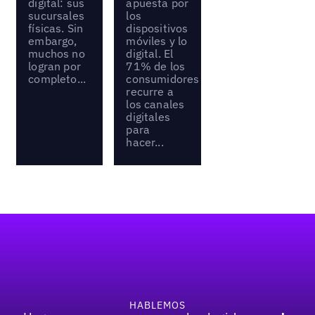
digital: sus
apuesta por
sucursales
los
físicas. Sin
dispositivos
embargo,
móviles y lo
muchos no
digital. El
logran por
71% de los
completo...
consumidores
recurre a
los canales
digitales
para
hacer...
Pie de página
HABLEMOS