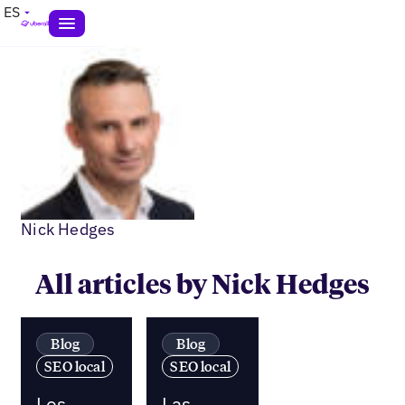
ES
Nick Hedges
All articles by Nick Hedges
Blog
Blog
SEO local
SEO local
Los
Las