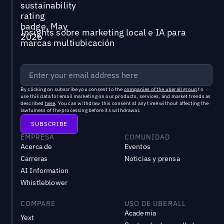
Insights sobre marketing local e IA para
marcas multiubicación
By clicking on subscribe you consent to the
companies of the uberall group
to
use this data for email marketing on our products, services, and market trends as
described
here
. You can withdraw this consent at any time without affecting the
lawfulness of the processing before its withdrawal.
EMPRESA
COMUNIDAD
Acerca de
Eventos
Carreras
Noticias y prensa
AI Information
Whistleblower
COMPARE
USO DE UBERALL
Academia
Yext