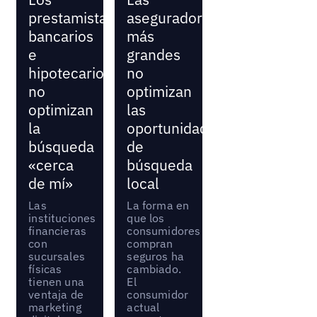
prestamistas
aseguradoras
bancarios
más
e
grandes
hipotecarios
no
no
optimizan
optimizan
las
la
oportunidades
búsqueda
de
«cerca
búsqueda
de mí»
local
Las
La forma en
instituciones
que los
financieras
consumidores
con
compran
sucursales
seguros ha
físicas
cambiado.
tienen una
El
ventaja de
consumidor
marketing
actual