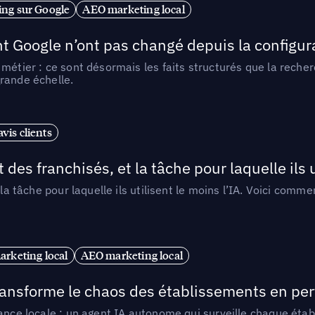
ng sur Google
AEO marketing local
t Google n’ont pas changé depuis la configurat
métier : ce sont désormais les faits structurés que la reche
rande échelle.
vis clients
 des franchisés, et la tâche pour laquelle ils u
 la tâche pour laquelle ils utilisent le moins l’IA. Voici com
arketing local
AEO marketing local
 transforme le chaos des établissements en pe
ance locale : un agent IA autonome qui surveille chaque étab