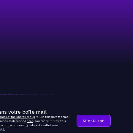
ns votre boîte mail
nies of the uberall group
to use this data for email
trends as described
here
. You can withdraw this
ss of the processing before its withdrawal.
AL