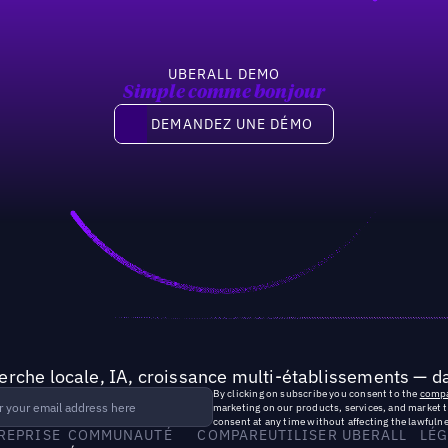
UBERALL DEMO
Simple comme bonjour
Demandez une démo
DEMANDEZ UNE DÉMO
rche locale, IA, croissance multi-établissements — da
By clicking on subscribe you consent to the
compa
marketing on our products, services, and market 
consent at any time without affecting the lawfulne
TREPRISE
COMMUNAUTÉ
COMPARE
UTILISER UBERALL
LÉG