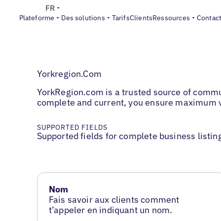
FR
Plateforme
Des solutions
Tarifs
Clients
Ressources
Contac
Yorkregion.Com
YorkRegion.com is a trusted source of communi
complete and current, you ensure maximum visi
SUPPORTED FIELDS
Supported fields for complete business listin
Nom
Fais savoir aux clients comment
t’appeler en indiquant un nom.