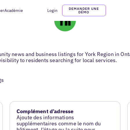
DEMANDER UNE
ter
Acadèmie
Login
DÉMO
ty news and business listings for York Region in Ontar
bility to residents searching for local services.
gs
Complément d’adresse
Ajoute des informations
supplémentaires comme le nom du
bâtiment, l’étage ou la suite pour