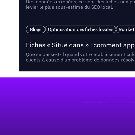
Des données erronées, ce sont des fiches non pub
levier le plus sous-estimé du SEO local.
Blogs
Optimisation des fiches locales
Marketi
Fiches « Situé dans » : comment app
Que se passe-t-il quand votre établissement co
clients à cause d’un problème de données résolv
Pied de page