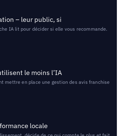
ion – leur public, si
rche IA lit pour décider si elle vous recommande.
tilisent le moins l’IA
ment mettre en place une gestion des avis franchise
rformance locale
lissement, décide de ce qui compte le plus et fait