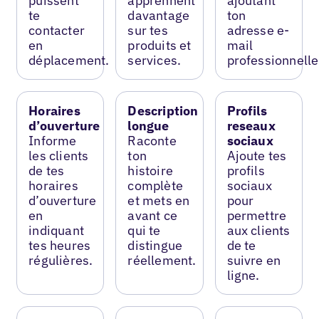
puissent
apprennent
ajoutant
te
davantage
ton
contacter
sur tes
adresse e-
en
produits et
mail
déplacement.
services.
professionnelle
Horaires
Description
Profils
d’ouverture
longue
reseaux
Informe
Raconte
sociaux
les clients
ton
Ajoute tes
de tes
histoire
profils
horaires
complète
sociaux
d’ouverture
et mets en
pour
en
avant ce
permettre
indiquant
qui te
aux clients
tes heures
distingue
de te
régulières.
réellement.
suivre en
ligne.