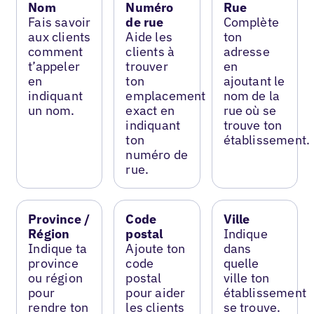
Nom
Numéro
Rue
Fais savoir
de rue
Complète
aux clients
Aide les
ton
comment
clients à
adresse
t’appeler
trouver
en
en
ton
ajoutant le
indiquant
emplacement
nom de la
un nom.
exact en
rue où se
indiquant
trouve ton
ton
établissement.
numéro de
rue.
Province /
Code
Ville
Région
postal
Indique
Indique ta
Ajoute ton
dans
province
code
quelle
ou région
postal
ville ton
pour
pour aider
établissement
rendre ton
les clients
se trouve.