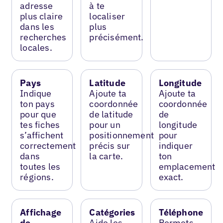
adresse
à te
plus claire
localiser
dans les
plus
recherches
précisément.
locales.
Pays
Latitude
Longitude
Indique
Ajoute ta
Ajoute ta
ton pays
coordonnée
coordonnée
pour que
de latitude
de
tes fiches
pour un
longitude
s’affichent
positionnement
pour
correctement
précis sur
indiquer
dans
la carte.
ton
toutes les
emplacement
régions.
exact.
Affichage
Catégories
Téléphone
de
Aide les
Permets