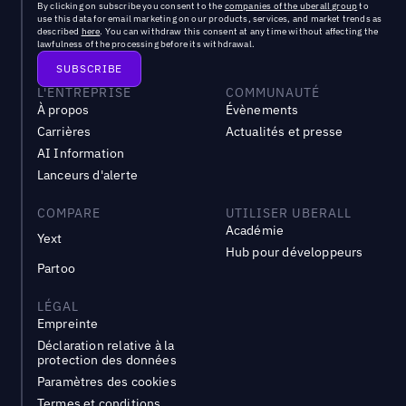
By clicking on subscribe you consent to the
companies of the uberall group
to
use this data for email marketing on our products, services, and market trends as
described
here
. You can withdraw this consent at any time without affecting the
lawfulness of the processing before its withdrawal.
L'ENTREPRISE
COMMUNAUTÉ
À propos
Évènements
Carrières
Actualités et presse
AI Information
Lanceurs d'alerte
COMPARE
UTILISER UBERALL
Académie
Yext
Hub pour développeurs
Partoo
LÉGAL
Empreinte
Déclaration relative à la
protection des données
Paramètres des cookies
Termes et conditions