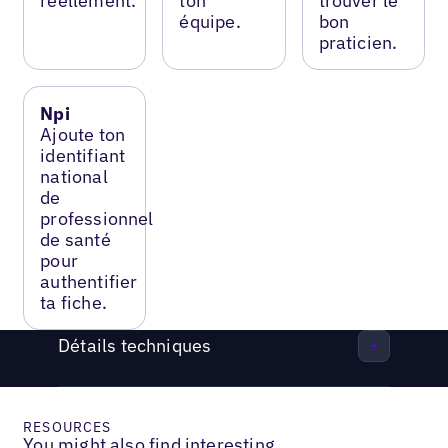
réellement.
ton
trouver le
équipe.
bon
praticien.
Npi
Ajoute ton
identifiant
national
de
professionnel
de santé
pour
authentifier
ta fiche.
Détails techniques
RESOURCES
You might also find interesting