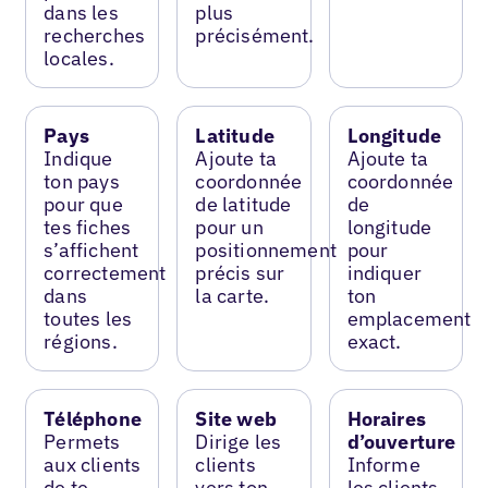
dans les
plus
recherches
précisément.
locales.
Pays
Latitude
Longitude
Indique
Ajoute ta
Ajoute ta
ton pays
coordonnée
coordonnée
pour que
de latitude
de
tes fiches
pour un
longitude
s’affichent
positionnement
pour
correctement
précis sur
indiquer
dans
la carte.
ton
toutes les
emplacement
régions.
exact.
Téléphone
Site web
Horaires
Permets
Dirige les
d’ouverture
aux clients
clients
Informe
de te
vers ton
les clients