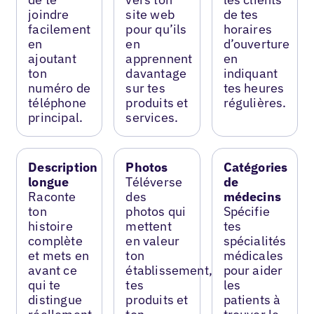
joindre
site web
de tes
facilement
pour qu’ils
horaires
en
en
d’ouverture
ajoutant
apprennent
en
ton
davantage
indiquant
numéro de
sur tes
tes heures
téléphone
produits et
régulières.
principal.
services.
Description
Photos
Catégories
longue
Téléverse
de
Raconte
des
médecins
ton
photos qui
Spécifie
histoire
mettent
tes
complète
en valeur
spécialités
et mets en
ton
médicales
avant ce
établissement,
pour aider
qui te
tes
les
distingue
produits et
patients à