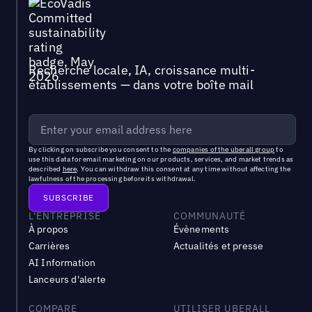
Recherche locale, IA, croissance multi-
établissements — dans votre boîte mail
By clicking on subscribe you consent to the
companies of the uberall group
to
use this data for email marketing on our products, services, and market trends as
described
here
. You can withdraw this consent at any time without affecting the
lawfulness of the processing before its withdrawal.
L'ENTREPRISE
COMMUNAUTÉ
À propos
Évènements
Carrières
Actualités et presse
AI Information
Lanceurs d'alerte
COMPARE
UTILISER UBERALL