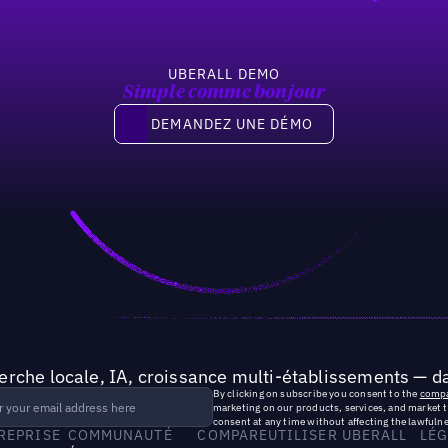
UBERALL DEMO
Simple comme bonjour
Demandez une démo
DEMANDEZ UNE DÉMO
rche locale, IA, croissance multi-établissements — da
By clicking on subscribe you consent to the
compa
marketing on our products, services, and market 
consent at any time without affecting the lawfulne
TREPRISE
COMMUNAUTÉ
COMPARE
UTILISER UBERALL
LÉG