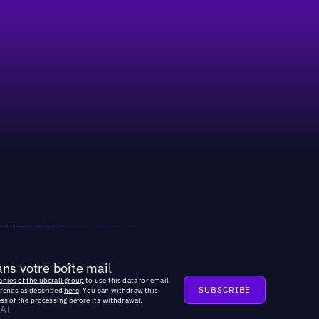
ns votre boîte mail
nies of the uberall group
to use this data for email
trends as described
here
. You can withdraw this
ss of the processing before its withdrawal.
AL