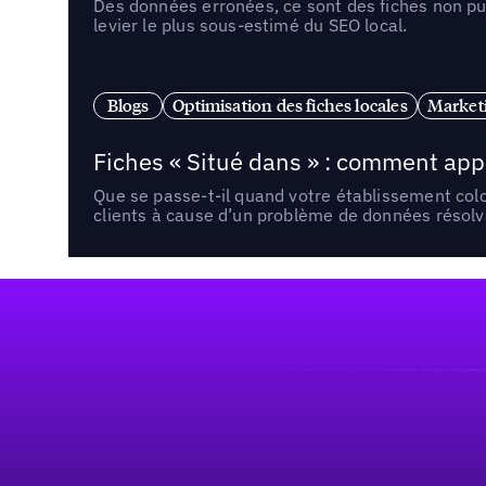
Des données erronées, ce sont des fiches non pub
levier le plus sous-estimé du SEO local.
Blogs
Optimisation des fiches locales
Marketi
Fiches « Situé dans » : comment app
Que se passe-t-il quand votre établissement co
clients à cause d’un problème de données résolv
Pied de page