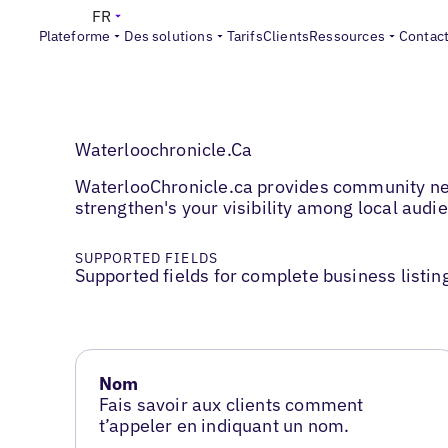
FR
Plateforme
Des solutions
Tarifs
Clients
Ressources
Contac
Waterloochronicle.Ca
WaterlooChronicle.ca provides community new
strengthen's your visibility among local aud
SUPPORTED FIELDS
Supported fields for complete business listin
Nom
Fais savoir aux clients comment
t’appeler en indiquant un nom.