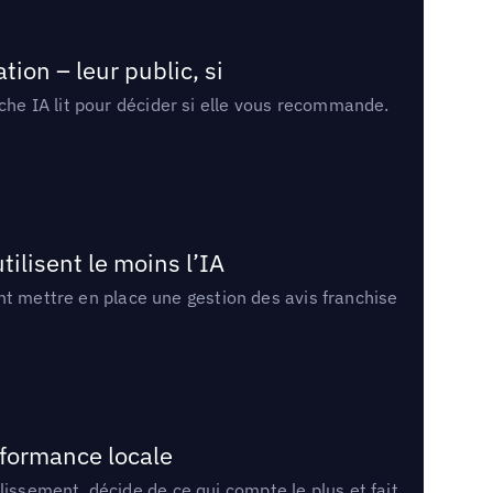
ion – leur public, si
rche IA lit pour décider si elle vous recommande.
tilisent le moins l’IA
ment mettre en place une gestion des avis franchise
rformance locale
lissement, décide de ce qui compte le plus et fait