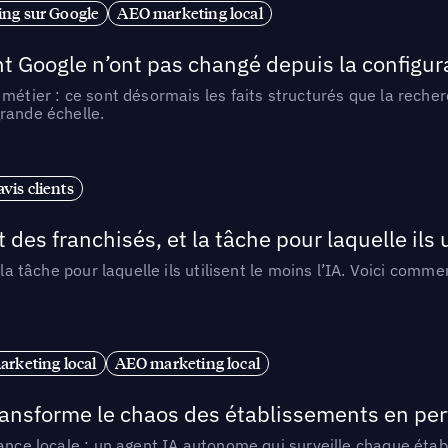
ng sur Google
AEO marketing local
t Google n’ont pas changé depuis la configurat
métier : ce sont désormais les faits structurés que la reche
rande échelle.
vis clients
 des franchisés, et la tâche pour laquelle ils u
 la tâche pour laquelle ils utilisent le moins l’IA. Voici com
arketing local
AEO marketing local
 transforme le chaos des établissements en pe
ance locale : un agent IA autonome qui surveille chaque étab