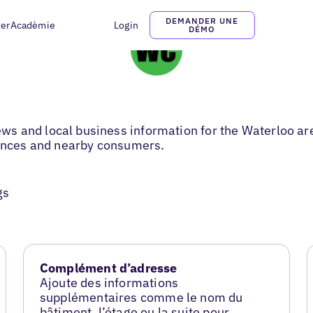
DEMANDER UNE
ter
Acadèmie
Login
DÉMO
s and local business information for the Waterloo are
iences and nearby consumers.
gs
Complément d’adresse
Ajoute des informations
supplémentaires comme le nom du
bâtiment, l’étage ou la suite pour