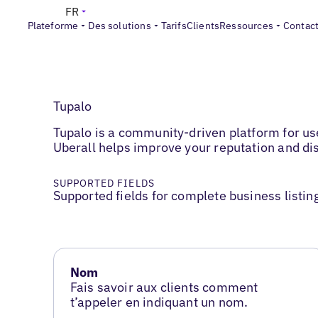
FR
Plateforme
Des solutions
Tarifs
Clients
Ressources
Contac
Tupalo
Tupalo is a community-driven platform for use
Uberall helps improve your reputation and d
SUPPORTED FIELDS
Supported fields for complete business listin
Nom
Fais savoir aux clients comment
t’appeler en indiquant un nom.