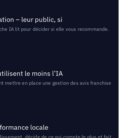
ion – leur public, si
rche IA lit pour décider si elle vous recommande.
tilisent le moins l’IA
ment mettre en place une gestion des avis franchise
rformance locale
lissement, décide de ce qui compte le plus et fait