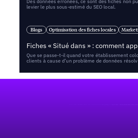
Des données erronées, ce sont des fiches non pub
levier le plus sous-estimé du SEO local.
Blogs
Optimisation des fiches locales
Marketi
Fiches « Situé dans » : comment app
Que se passe-t-il quand votre établissement co
clients à cause d’un problème de données résolv
Pied de page