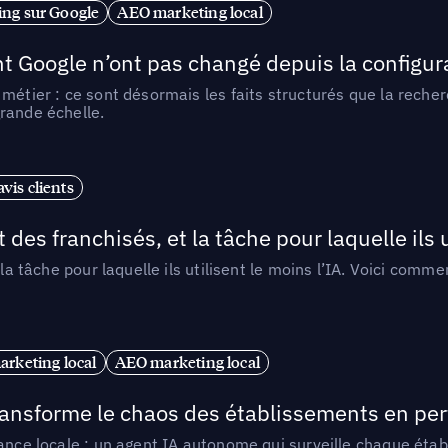
ng sur Google
AEO marketing local
t Google n’ont pas changé depuis la configurat
métier : ce sont désormais les faits structurés que la reche
rande échelle.
vis clients
 des franchisés, et la tâche pour laquelle ils u
 la tâche pour laquelle ils utilisent le moins l’IA. Voici com
arketing local
AEO marketing local
 transforme le chaos des établissements en pe
ance locale : un agent IA autonome qui surveille chaque étab