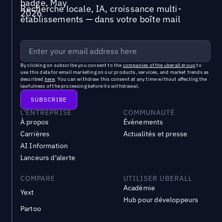
Recherche locale, IA, croissance multi-
établissements — dans votre boîte mail
By clicking on subscribe you consent to the
companies of the uberall group
to
use this data for email marketing on our products, services, and market trends as
described
here
. You can withdraw this consent at any time without affecting the
lawfulness of the processing before its withdrawal.
L'ENTREPRISE
COMMUNAUTÉ
À propos
Évènements
Carrières
Actualités et presse
AI Information
Lanceurs d'alerte
COMPARE
UTILISER UBERALL
Académie
Yext
Hub pour développeurs
Partoo