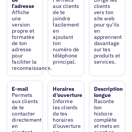
l’adresse
aux clients
clients
Affiche
de te
vers ton
une
joindre
site web
version
facilement
pour qu’ils
propre et
en
en
formatée
ajoutant
apprennent
de ton
ton
davantage
adresse
numéro de
sur tes
pour
téléphone
produits et
faciliter la
principal.
services.
reconnaissance.
E-mail
Horaires
Description
Permets
d’ouverture
longue
aux clients
Informe
Raconte
de te
les clients
ton
contacter
de tes
histoire
directement
horaires
complète
en
d’ouverture
et mets en