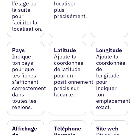
l’étage ou
localiser
la suite
plus
pour
précisément.
faciliter la
localisation.
Pays
Latitude
Longitude
Indique
Ajoute ta
Ajoute ta
ton pays
coordonnée
coordonnée
pour que
de latitude
de
tes fiches
pour un
longitude
s’affichent
positionnement
pour
correctement
précis sur
indiquer
dans
la carte.
ton
toutes les
emplacement
régions.
exact.
Affichage
Téléphone
Site web
de
Permets
Dirige les