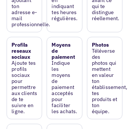
ajoutant
en
avant ce
ton
indiquant
qui te
adresse e-
tes heures
distingue
mail
régulières.
réellement.
professionnelle.
Profils
Moyens
Photos
reseaux
de
Téléverse
sociaux
paiement
des
Ajoute tes
Indique
photos qui
profils
les
mettent
sociaux
moyens
en valeur
pour
de
ton
permettre
paiement
établissement,
aux clients
acceptés
tes
de te
pour
produits et
suivre en
faciliter
ton
ligne.
les achats.
équipe.