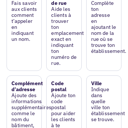
Fais savoir
de rue
Complète
aux clients
Aide les
ton
comment
clients à
adresse
t’appeler
trouver
en
en
ton
ajoutant le
indiquant
emplacement
nom de la
un nom.
exact en
rue où se
indiquant
trouve ton
ton
établissement.
numéro de
rue.
Complément
Code
Ville
d’adresse
postal
Indique
Ajoute des
Ajoute ton
dans
informations
code
quelle
supplémentaires
postal
ville ton
comme le
pour aider
établissement
nom du
les clients
se trouve.
bâtiment,
à te