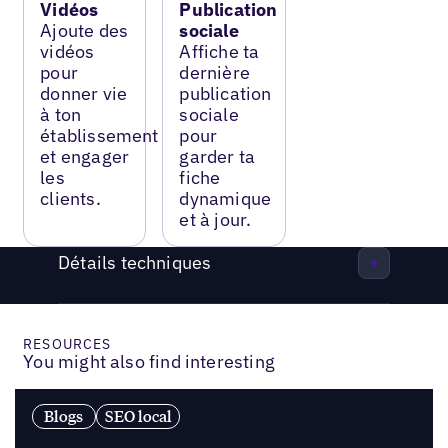
Vidéos
Publication
Ajoute des
sociale
vidéos
Affiche ta
pour
dernière
donner vie
publication
à ton
sociale
établissement
pour
et engager
garder ta
les
fiche
clients.
dynamique
et à jour.
Détails techniques
RESOURCES
You might also find interesting
Blogs
SEO local