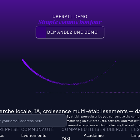
UBERALL DEMO
Simple comme bonjour
Demandez une démo
DEMANDEZ UNE DÉMO
rche locale, IA, croissance multi-établissements — da
By clicking on subscribe you consent to the
compa
marketing on our products, services, and market 
consent at any time without affecting the lawfulne
TREPRISE
COMMUNAUTÉ
COMPARE
UTILISER UBERALL
LÉG
os
Évènements
Académie
Emp
Yext