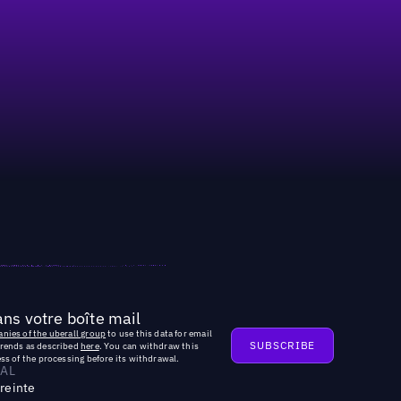
ns votre boîte mail
nies of the uberall group
to use this data for email
trends as described
here
. You can withdraw this
ss of the processing before its withdrawal.
AL
reinte