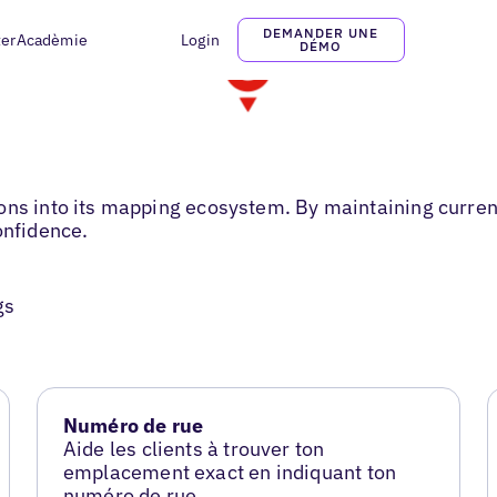
DEMANDER UNE
ter
Acadèmie
Login
DÉMO
ons into its mapping ecosystem. By maintaining current
onfidence.
gs
Numéro de rue
Aide les clients à trouver ton
emplacement exact en indiquant ton
numéro de rue.