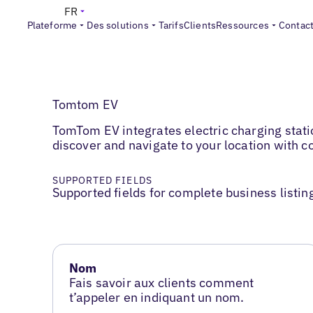
FR
Plateforme
Des solutions
Tarifs
Clients
Ressources
Contac
Tomtom EV
TomTom EV integrates electric charging stati
discover and navigate to your location with c
SUPPORTED FIELDS
Supported fields for complete business listin
Nom
Fais savoir aux clients comment
t’appeler en indiquant un nom.