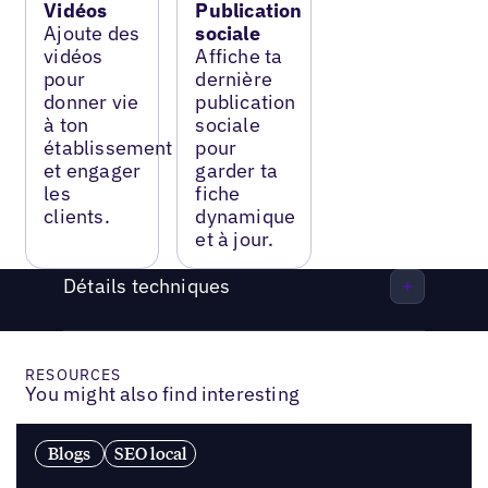
Vidéos
Publication
Ajoute des
sociale
vidéos
Affiche ta
pour
dernière
donner vie
publication
à ton
sociale
établissement
pour
et engager
garder ta
les
fiche
clients.
dynamique
et à jour.
Détails techniques
RESOURCES
You might also find interesting
Blogs
SEO local