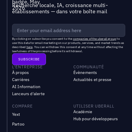
Recherche locale, IA, croissance multi-
établissements — dans votre boîte mail
By clicking on subscribe you consent to the
companies of the uberall group
to
use this data for email marketing on our products, services, and market trends as
described
here
. You can withdraw this consent at any time without affecting the
lawfulness of the processing before its withdrawal.
L'ENTREPRISE
COMMUNAUTÉ
À propos
Évènements
Carrières
Actualités et presse
AI Information
Lanceurs d'alerte
COMPARE
UTILISER UBERALL
Académie
Yext
Hub pour développeurs
Partoo