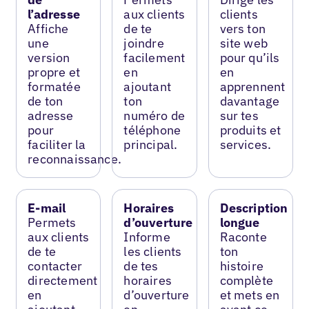
l’adresse
aux clients
clients
Affiche
de te
vers ton
une
joindre
site web
version
facilement
pour qu’ils
propre et
en
en
formatée
ajoutant
apprennent
de ton
ton
davantage
adresse
numéro de
sur tes
pour
téléphone
produits et
faciliter la
principal.
services.
reconnaissance.
E-mail
Horaires
Description
Permets
d’ouverture
longue
aux clients
Informe
Raconte
de te
les clients
ton
contacter
de tes
histoire
directement
horaires
complète
en
d’ouverture
et mets en