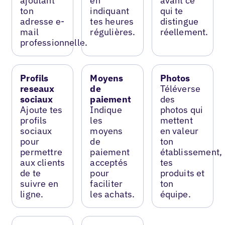
ajoutant
en
avant ce
ton
indiquant
qui te
adresse e-
tes heures
distingue
mail
régulières.
réellement.
professionnelle.
Profils
Moyens
Photos
reseaux
de
Téléverse
sociaux
paiement
des
Ajoute tes
Indique
photos qui
profils
les
mettent
sociaux
moyens
en valeur
pour
de
ton
permettre
paiement
établissement,
aux clients
acceptés
tes
de te
pour
produits et
suivre en
faciliter
ton
ligne.
les achats.
équipe.