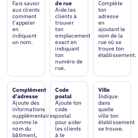
Fais savoir
de rue
Complète
aux clients
Aide les
ton
comment
clients à
adresse
t’appeler
trouver
en
en
ton
ajoutant le
indiquant
emplacement
nom de la
un nom.
exact en
rue où se
indiquant
trouve ton
ton
établissement.
numéro de
rue.
Complément
Code
Ville
d’adresse
postal
Indique
Ajoute des
Ajoute ton
dans
informations
code
quelle
supplémentaires
postal
ville ton
comme le
pour aider
établissement
nom du
les clients
se trouve.
bâtiment,
à te