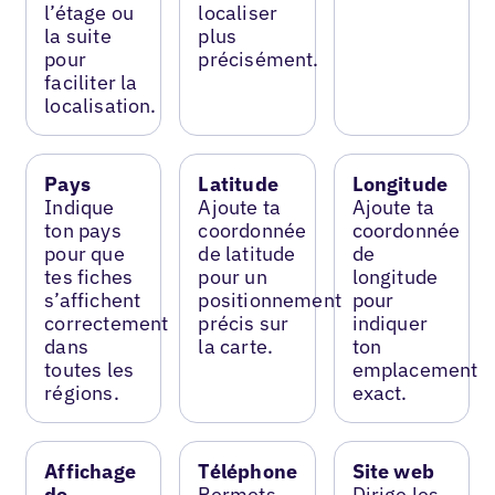
l’étage ou
localiser
la suite
plus
pour
précisément.
faciliter la
localisation.
Pays
Latitude
Longitude
Indique
Ajoute ta
Ajoute ta
ton pays
coordonnée
coordonnée
pour que
de latitude
de
tes fiches
pour un
longitude
s’affichent
positionnement
pour
correctement
précis sur
indiquer
dans
la carte.
ton
toutes les
emplacement
régions.
exact.
Affichage
Téléphone
Site web
de
Permets
Dirige les