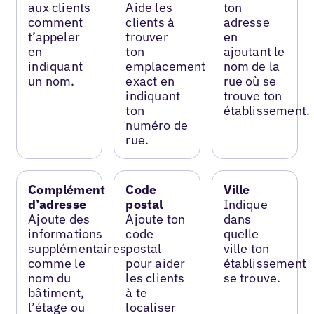
aux clients
Aide les
ton
comment
clients à
adresse
t’appeler
trouver
en
en
ton
ajoutant le
indiquant
emplacement
nom de la
un nom.
exact en
rue où se
indiquant
trouve ton
ton
établissement.
numéro de
rue.
Complément
Code
Ville
d’adresse
postal
Indique
Ajoute des
Ajoute ton
dans
informations
code
quelle
supplémentaires
postal
ville ton
comme le
pour aider
établissement
nom du
les clients
se trouve.
bâtiment,
à te
l’étage ou
localiser