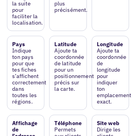
la suite
plus
pour
précisément.
faciliter la
localisation.
Pays
Latitude
Longitude
Indique
Ajoute ta
Ajoute ta
ton pays
coordonnée
coordonnée
pour que
de latitude
de
tes fiches
pour un
longitude
s’affichent
positionnement
pour
correctement
précis sur
indiquer
dans
la carte.
ton
toutes les
emplacement
régions.
exact.
Affichage
Téléphone
Site web
de
Permets
Dirige les
l’adresse
aux clients
clients