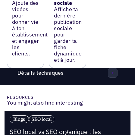
Ajoute des
sociale
vidéos
Affiche ta
pour
dernière
donner vie
publication
à ton
sociale
établissement
pour
et engager
garder ta
les
fiche
clients.
dynamique
et à jour.
Détails techniques
RESOURCES
You might also find interesting
Blogs
SEO local
SEO local vs SEO organique : les