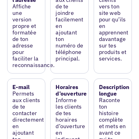
Affiche
de te
vers ton
une
joindre
site web
version
facilement
pour qu’ils
propre et
en
en
formatée
ajoutant
apprennent
de ton
ton
davantage
adresse
numéro de
sur tes
pour
téléphone
produits et
faciliter la
principal.
services.
reconnaissance.
E-mail
Horaires
Description
Permets
d’ouverture
longue
aux clients
Informe
Raconte
de te
les clients
ton
contacter
de tes
histoire
directement
horaires
complète
en
d’ouverture
et mets en
ajoutant
en
avant ce