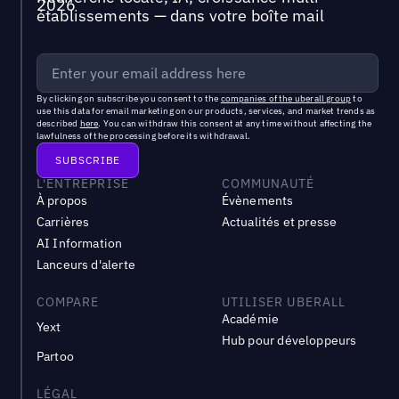
établissements — dans votre boîte mail
By clicking on subscribe you consent to the
companies of the uberall group
to
use this data for email marketing on our products, services, and market trends as
described
here
. You can withdraw this consent at any time without affecting the
lawfulness of the processing before its withdrawal.
L'ENTREPRISE
COMMUNAUTÉ
À propos
Évènements
Carrières
Actualités et presse
AI Information
Lanceurs d'alerte
COMPARE
UTILISER UBERALL
Académie
Yext
Hub pour développeurs
Partoo
LÉGAL