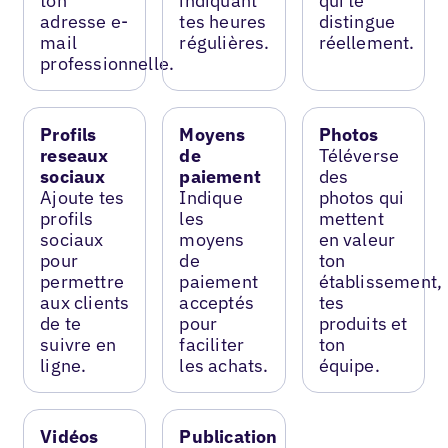
ton
indiquant
qui te
adresse e-
tes heures
distingue
mail
régulières.
réellement.
professionnelle.
Profils
Moyens
Photos
reseaux
de
Téléverse
sociaux
paiement
des
Ajoute tes
Indique
photos qui
profils
les
mettent
sociaux
moyens
en valeur
pour
de
ton
permettre
paiement
établissement,
aux clients
acceptés
tes
de te
pour
produits et
suivre en
faciliter
ton
ligne.
les achats.
équipe.
Vidéos
Publication