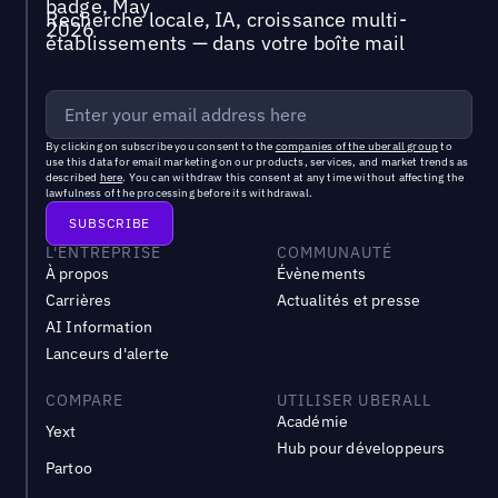
Recherche locale, IA, croissance multi-
établissements — dans votre boîte mail
By clicking on subscribe you consent to the
companies of the uberall group
to
use this data for email marketing on our products, services, and market trends as
described
here
. You can withdraw this consent at any time without affecting the
lawfulness of the processing before its withdrawal.
L'ENTREPRISE
COMMUNAUTÉ
À propos
Évènements
Carrières
Actualités et presse
AI Information
Lanceurs d'alerte
COMPARE
UTILISER UBERALL
Académie
Yext
Hub pour développeurs
Partoo