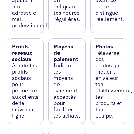
ajoutant
en
avant ce
ton
indiquant
qui te
adresse e-
tes heures
distingue
mail
régulières.
réellement.
professionnelle.
Profils
Moyens
Photos
reseaux
de
Téléverse
sociaux
paiement
des
Ajoute tes
Indique
photos qui
profils
les
mettent
sociaux
moyens
en valeur
pour
de
ton
permettre
paiement
établissement,
aux clients
acceptés
tes
de te
pour
produits et
suivre en
faciliter
ton
ligne.
les achats.
équipe.