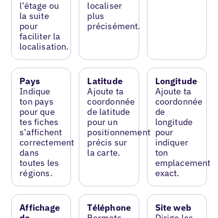
l’étage ou
localiser
la suite
plus
pour
précisément.
faciliter la
localisation.
Pays
Latitude
Longitude
Indique
Ajoute ta
Ajoute ta
ton pays
coordonnée
coordonnée
pour que
de latitude
de
tes fiches
pour un
longitude
s’affichent
positionnement
pour
correctement
précis sur
indiquer
dans
la carte.
ton
toutes les
emplacement
régions.
exact.
Affichage
Téléphone
Site web
de
Permets
Dirige les