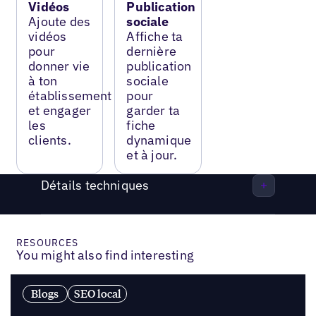
Vidéos
Publication
Ajoute des
sociale
vidéos
Affiche ta
pour
dernière
donner vie
publication
à ton
sociale
établissement
pour
et engager
garder ta
les
fiche
clients.
dynamique
et à jour.
Détails techniques
RESOURCES
You might also find interesting
Blogs
SEO local