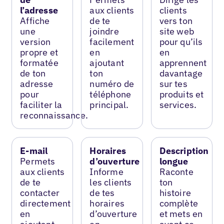
l’adresse
aux clients
clients
Affiche
de te
vers ton
une
joindre
site web
version
facilement
pour qu’ils
propre et
en
en
formatée
ajoutant
apprennent
de ton
ton
davantage
adresse
numéro de
sur tes
pour
téléphone
produits et
faciliter la
principal.
services.
reconnaissance.
E-mail
Horaires
Description
Permets
d’ouverture
longue
aux clients
Informe
Raconte
de te
les clients
ton
contacter
de tes
histoire
directement
horaires
complète
en
d’ouverture
et mets en