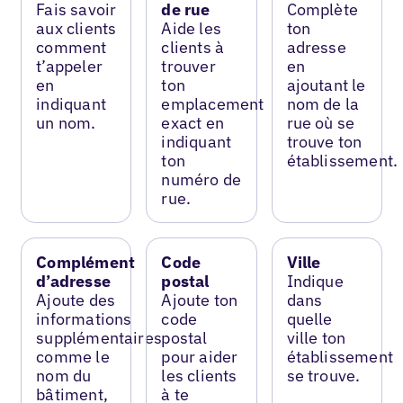
Fais savoir
de rue
Complète
aux clients
Aide les
ton
comment
clients à
adresse
t’appeler
trouver
en
en
ton
ajoutant le
indiquant
emplacement
nom de la
un nom.
exact en
rue où se
indiquant
trouve ton
ton
établissement.
numéro de
rue.
Complément
Code
Ville
d’adresse
postal
Indique
Ajoute des
Ajoute ton
dans
informations
code
quelle
supplémentaires
postal
ville ton
comme le
pour aider
établissement
nom du
les clients
se trouve.
bâtiment,
à te