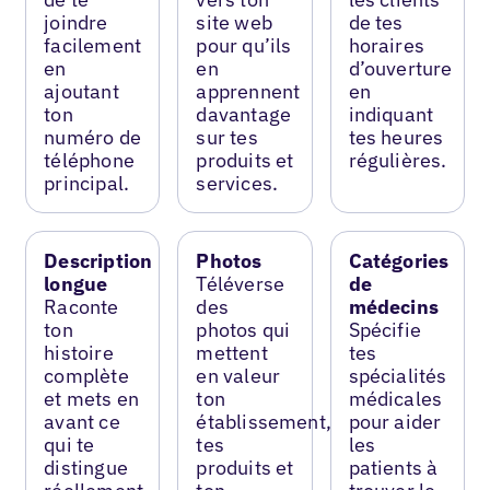
joindre
site web
de tes
facilement
pour qu’ils
horaires
en
en
d’ouverture
ajoutant
apprennent
en
ton
davantage
indiquant
numéro de
sur tes
tes heures
téléphone
produits et
régulières.
principal.
services.
Description
Photos
Catégories
longue
Téléverse
de
Raconte
des
médecins
ton
photos qui
Spécifie
histoire
mettent
tes
complète
en valeur
spécialités
et mets en
ton
médicales
avant ce
établissement,
pour aider
qui te
tes
les
distingue
produits et
patients à