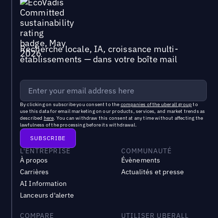
Recherche locale, IA, croissance multi-
établissements — dans votre boîte mail
By clicking on subscribe you consent to the
companies of the uberall group
to
use this data for email marketing on our products, services, and market trends as
described
here
. You can withdraw this consent at any time without affecting the
lawfulness of the processing before its withdrawal.
L'ENTREPRISE
COMMUNAUTÉ
À propos
Évènements
Carrières
Actualités et presse
AI Information
Lanceurs d'alerte
COMPARE
UTILISER UBERALL