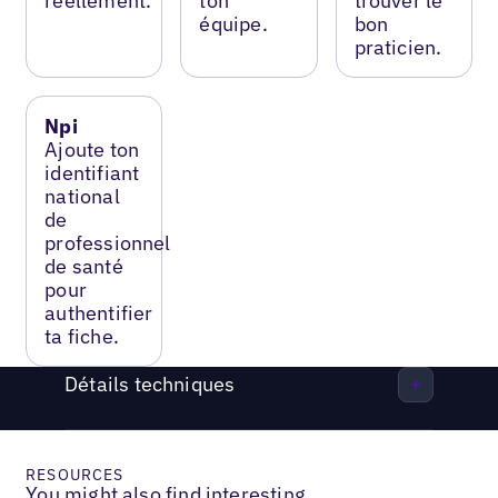
réellement.
ton
trouver le
équipe.
bon
praticien.
Npi
Ajoute ton
identifiant
national
de
professionnel
de santé
pour
authentifier
ta fiche.
Détails techniques
RESOURCES
You might also find interesting