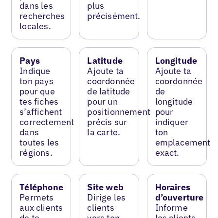
dans les
plus
recherches
précisément.
locales.
Pays
Latitude
Longitude
Indique
Ajoute ta
Ajoute ta
ton pays
coordonnée
coordonnée
pour que
de latitude
de
tes fiches
pour un
longitude
s’affichent
positionnement
pour
correctement
précis sur
indiquer
dans
la carte.
ton
toutes les
emplacement
régions.
exact.
Téléphone
Site web
Horaires
Permets
Dirige les
d’ouverture
aux clients
clients
Informe
de te
vers ton
les clients