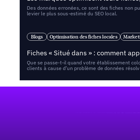
Des données erronées, ce sont des fiches non pub
levier le plus sous-estimé du SEO local.
Blogs
Optimisation des fiches locales
Marketi
Fiches « Situé dans » : comment app
Que se passe-t-il quand votre établissement co
clients à cause d’un problème de données résolv
Pied de page