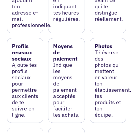
ajoutant
en
avant ce
ton
indiquant
qui te
adresse e-
tes heures
distingue
mail
régulières.
réellement.
professionnelle.
Profils
Moyens
Photos
reseaux
de
Téléverse
sociaux
paiement
des
Ajoute tes
Indique
photos qui
profils
les
mettent
sociaux
moyens
en valeur
pour
de
ton
permettre
paiement
établissement,
aux clients
acceptés
tes
de te
pour
produits et
suivre en
faciliter
ton
ligne.
les achats.
équipe.