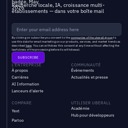
Recherche locale, IA, croissance multi-
établissements — dans votre boîte mail
By clicking on subscribe you consent to the
companies of the uberall group
to
use this data for email marketing on our products, services, and market trends as
described
here
. You can withdraw this consent at any time without affecting the
lawfulness of the processing before its withdrawal.
L'ENTREPRISE
COMMUNAUTÉ
À propos
Évènements
Carrières
Actualités et presse
AI Information
Lanceurs d'alerte
COMPARE
UTILISER UBERALL
Académie
Yext
Hub pour développeurs
Partoo