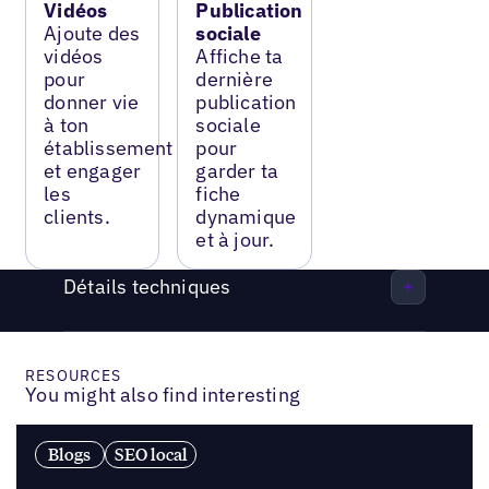
Vidéos
Publication
Ajoute des
sociale
vidéos
Affiche ta
pour
dernière
donner vie
publication
à ton
sociale
établissement
pour
et engager
garder ta
les
fiche
clients.
dynamique
et à jour.
Détails techniques
RESOURCES
You might also find interesting
Blogs
SEO local