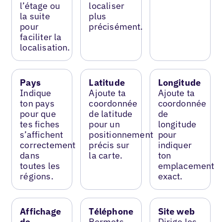
l’étage ou
localiser
la suite
plus
pour
précisément.
faciliter la
localisation.
Pays
Latitude
Longitude
Indique
Ajoute ta
Ajoute ta
ton pays
coordonnée
coordonnée
pour que
de latitude
de
tes fiches
pour un
longitude
s’affichent
positionnement
pour
correctement
précis sur
indiquer
dans
la carte.
ton
toutes les
emplacement
régions.
exact.
Affichage
Téléphone
Site web
de
Permets
Dirige les