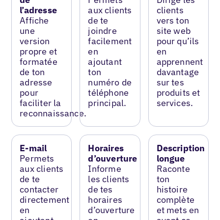
l’adresse
aux clients
clients
Affiche
de te
vers ton
une
joindre
site web
version
facilement
pour qu’ils
propre et
en
en
formatée
ajoutant
apprennent
de ton
ton
davantage
adresse
numéro de
sur tes
pour
téléphone
produits et
faciliter la
principal.
services.
reconnaissance.
E-mail
Horaires
Description
Permets
d’ouverture
longue
aux clients
Informe
Raconte
de te
les clients
ton
contacter
de tes
histoire
directement
horaires
complète
en
d’ouverture
et mets en