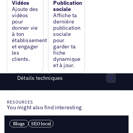
Vidéos
Publication
Ajoute des
sociale
vidéos
Affiche ta
pour
dernière
donner vie
publication
à ton
sociale
établissement
pour
et engager
garder ta
les
fiche
clients.
dynamique
et à jour.
Détails techniques
RESOURCES
You might also find interesting
Blogs
SEO local