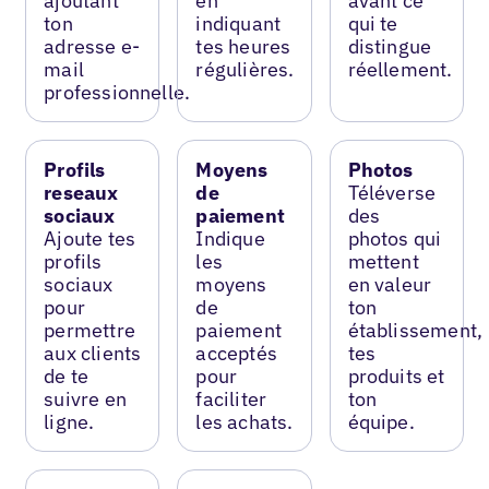
ajoutant
en
avant ce
ton
indiquant
qui te
adresse e-
tes heures
distingue
mail
régulières.
réellement.
professionnelle.
Profils
Moyens
Photos
reseaux
de
Téléverse
sociaux
paiement
des
Ajoute tes
Indique
photos qui
profils
les
mettent
sociaux
moyens
en valeur
pour
de
ton
permettre
paiement
établissement,
aux clients
acceptés
tes
de te
pour
produits et
suivre en
faciliter
ton
ligne.
les achats.
équipe.