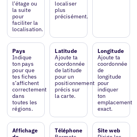
l’étage ou
localiser
la suite
plus
pour
précisément.
faciliter la
localisation.
Pays
Latitude
Longitude
Indique
Ajoute ta
Ajoute ta
ton pays
coordonnée
coordonnée
pour que
de latitude
de
tes fiches
pour un
longitude
s’affichent
positionnement
pour
correctement
précis sur
indiquer
dans
la carte.
ton
toutes les
emplacement
régions.
exact.
Affichage
Téléphone
Site web
de
Permets
Dirige les