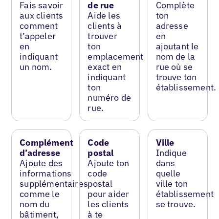
Fais savoir
de rue
Complète
aux clients
Aide les
ton
comment
clients à
adresse
t’appeler
trouver
en
en
ton
ajoutant le
indiquant
emplacement
nom de la
un nom.
exact en
rue où se
indiquant
trouve ton
ton
établissement.
numéro de
rue.
Complément
Code
Ville
d’adresse
postal
Indique
Ajoute des
Ajoute ton
dans
informations
code
quelle
supplémentaires
postal
ville ton
comme le
pour aider
établissement
nom du
les clients
se trouve.
bâtiment,
à te