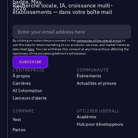
Recherche locale, IA, croissance multi-
établissements — dans votre boîte mail
By clicking on subscribe you consent to the
companies of the uberall group
to
use this data for email marketing on our products, services, and market trends as
described
here
. You can withdraw this consent at any time without affecting the
lawfulness of the processing before its withdrawal.
L'ENTREPRISE
COMMUNAUTÉ
À propos
Évènements
Carrières
Actualités et presse
AI Information
Lanceurs d'alerte
COMPARE
UTILISER UBERALL
Académie
Yext
Hub pour développeurs
Partoo