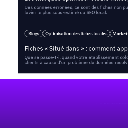
Des données erronées, ce sont des fiches non pub
levier le plus sous-estimé du SEO local.
Blogs
Optimisation des fiches locales
Marketi
Fiches « Situé dans » : comment app
Que se passe-t-il quand votre établissement co
clients à cause d’un problème de données résolv
Pied de page