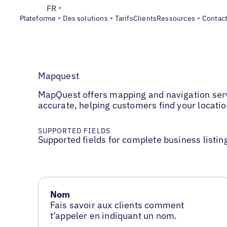
FR
Plateforme
Des solutions
Tarifs
Clients
Ressources
Contac
Mapquest
MapQuest offers mapping and navigation servi
accurate, helping customers find your location
SUPPORTED FIELDS
Supported fields for complete business listin
Nom
Fais savoir aux clients comment
t’appeler en indiquant un nom.