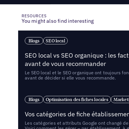
RESOURCES
You might also find interesting
Blogs
SEO local
SEO local vs SEO organique : les fac
avant de vous recommander
Le SEO local et le SEO organique ont toujours fon
avant de décider si elle vous recommande.
Blogs
Optimisation des fiches locales
Marketi
Vos catégories de fiche établissemen
Les catégories et attributs Google ont changé de 
Voici comment les gérer – par établissement, à g