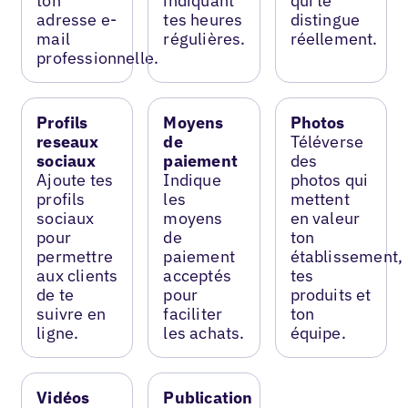
ton
indiquant
qui te
adresse e-
tes heures
distingue
mail
régulières.
réellement.
professionnelle.
Profils
Moyens
Photos
reseaux
de
Téléverse
sociaux
paiement
des
Ajoute tes
Indique
photos qui
profils
les
mettent
sociaux
moyens
en valeur
pour
de
ton
permettre
paiement
établissement,
aux clients
acceptés
tes
de te
pour
produits et
suivre en
faciliter
ton
ligne.
les achats.
équipe.
Vidéos
Publication