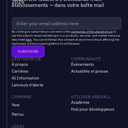
établissements — dans votre boîte mail
By clicking on subscribe you consent to the
companies of the uberall group
to
use this data for email marketing on our products, services, and market trends as
described
here
. You can withdraw this consent at any time without affecting the
lawfulness of the processing before its withdrawal.
L'ENTREPRISE
COMMUNAUTÉ
À propos
Évènements
Carrières
Actualités et presse
AI Information
Lanceurs d'alerte
COMPARE
UTILISER UBERALL
Académie
Yext
Hub pour développeurs
Partoo
LÉGAL