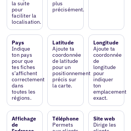
la suite
plus
pour
précisément.
faciliter la
localisation.
Pays
Latitude
Longitude
Indique
Ajoute ta
Ajoute ta
ton pays
coordonnée
coordonnée
pour que
de latitude
de
tes fiches
pour un
longitude
s’affichent
positionnement
pour
correctement
précis sur
indiquer
dans
la carte.
ton
toutes les
emplacement
régions.
exact.
Affichage
Téléphone
Site web
de
Permets
Dirige les
l’adresse
aux clients
clients