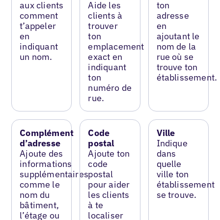
aux clients
Aide les
ton
comment
clients à
adresse
t’appeler
trouver
en
en
ton
ajoutant le
indiquant
emplacement
nom de la
un nom.
exact en
rue où se
indiquant
trouve ton
ton
établissement.
numéro de
rue.
Complément
Code
Ville
d’adresse
postal
Indique
Ajoute des
Ajoute ton
dans
informations
code
quelle
supplémentaires
postal
ville ton
comme le
pour aider
établissement
nom du
les clients
se trouve.
bâtiment,
à te
l’étage ou
localiser