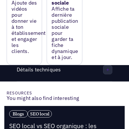
Ajoute des
sociale
vidéos
Affiche ta
pour
dernière
donner vie
publication
à ton
sociale
établissement
pour
et engager
garder ta
les
fiche
clients.
dynamique
et à jour.
Détails techniques
RESOURCES
You might also find interesting
Blogs
SEO local
SEO local vs SEO organique : les