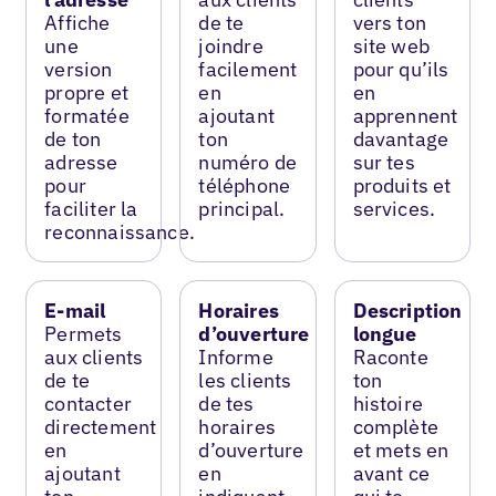
Affiche
de te
vers ton
une
joindre
site web
version
facilement
pour qu’ils
propre et
en
en
formatée
ajoutant
apprennent
de ton
ton
davantage
adresse
numéro de
sur tes
pour
téléphone
produits et
faciliter la
principal.
services.
reconnaissance.
E-mail
Horaires
Description
Permets
d’ouverture
longue
aux clients
Informe
Raconte
de te
les clients
ton
contacter
de tes
histoire
directement
horaires
complète
en
d’ouverture
et mets en
ajoutant
en
avant ce