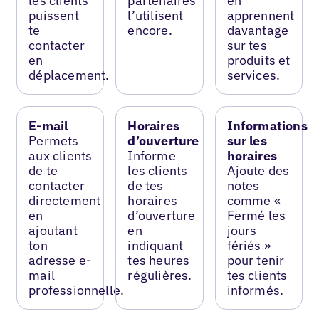
les clients
partenaires
en
puissent
l’utilisent
apprennent
te
encore.
davantage
contacter
sur tes
en
produits et
déplacement.
services.
E-mail
Horaires
Informations
Permets
d’ouverture
sur les
aux clients
Informe
horaires
de te
les clients
Ajoute des
contacter
de tes
notes
directement
horaires
comme «
en
d’ouverture
Fermé les
ajoutant
en
jours
ton
indiquant
fériés »
adresse e-
tes heures
pour tenir
mail
régulières.
tes clients
professionnelle.
informés.