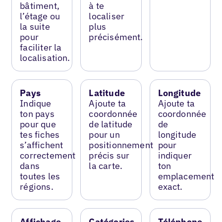
bâtiment,
à te
l’étage ou
localiser
la suite
plus
pour
précisément.
faciliter la
localisation.
Pays
Latitude
Longitude
Indique
Ajoute ta
Ajoute ta
ton pays
coordonnée
coordonnée
pour que
de latitude
de
tes fiches
pour un
longitude
s’affichent
positionnement
pour
correctement
précis sur
indiquer
dans
la carte.
ton
toutes les
emplacement
régions.
exact.
Affichage
Catégories
Téléphone