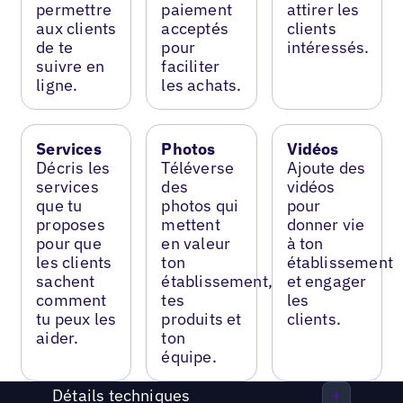
permettre
paiement
attirer les
aux clients
acceptés
clients
de te
pour
intéressés.
suivre en
faciliter
ligne.
les achats.
Services
Photos
Vidéos
Décris les
Téléverse
Ajoute des
services
des
vidéos
que tu
photos qui
pour
proposes
mettent
donner vie
pour que
en valeur
à ton
les clients
ton
établissement
sachent
établissement,
et engager
comment
tes
les
tu peux les
produits et
clients.
aider.
ton
équipe.
Détails techniques