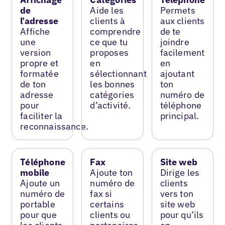
de
Aide les
Permets
l’adresse
clients à
aux clients
Affiche
comprendre
de te
une
ce que tu
joindre
version
proposes
facilement
propre et
en
en
formatée
sélectionnant
ajoutant
de ton
les bonnes
ton
adresse
catégories
numéro de
pour
d’activité.
téléphone
faciliter la
principal.
reconnaissance.
Téléphone
Fax
Site web
mobile
Ajoute ton
Dirige les
Ajoute un
numéro de
clients
numéro de
fax si
vers ton
portable
certains
site web
pour que
clients ou
pour qu’ils