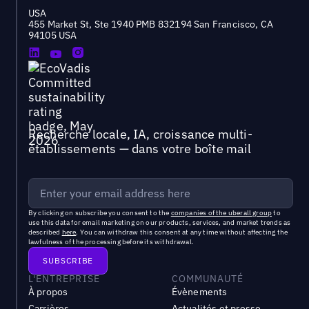
USA
455 Market St, Ste 1940 PMB 832194 San Francisco, CA
94105 USA
Recherche locale, IA, croissance multi-
établissements — dans votre boîte mail
By clicking on subscribe you consent to the
companies of the uberall group
to
use this data for email marketing on our products, services, and market trends as
described
here
. You can withdraw this consent at any time without affecting the
lawfulness of the processing before its withdrawal.
L'ENTREPRISE
COMMUNAUTÉ
À propos
Évènements
Carrières
Actualités et presse