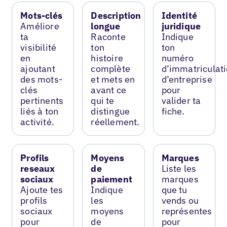
Mots-clés
Description
Identité
Améliore
longue
juridique
ta
Raconte
Indique
visibilité
ton
ton
en
histoire
numéro
ajoutant
complète
d’immatriculat
des mots-
et mets en
d’entreprise
clés
avant ce
pour
pertinents
qui te
valider ta
liés à ton
distingue
fiche.
activité.
réellement.
Profils
Moyens
Marques
reseaux
de
Liste les
sociaux
paiement
marques
Ajoute tes
Indique
que tu
profils
les
vends ou
sociaux
moyens
représentes
pour
de
pour