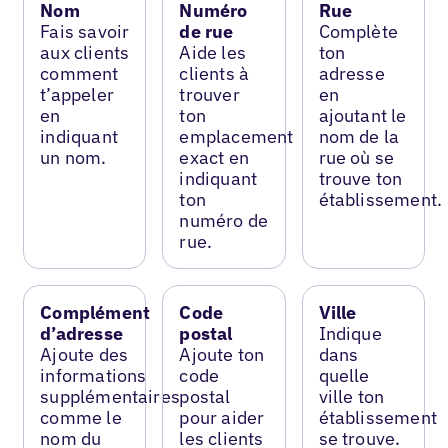
Nom
Numéro
Rue
Fais savoir
de rue
Complète
aux clients
Aide les
ton
comment
clients à
adresse
t’appeler
trouver
en
en
ton
ajoutant le
indiquant
emplacement
nom de la
un nom.
exact en
rue où se
indiquant
trouve ton
ton
établissement.
numéro de
rue.
Complément
Code
Ville
d’adresse
postal
Indique
Ajoute des
Ajoute ton
dans
informations
code
quelle
supplémentaires
postal
ville ton
comme le
pour aider
établissement
nom du
les clients
se trouve.