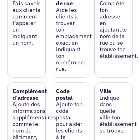
Fais savoir
de rue
Complète
aux clients
Aide les
ton
comment
clients à
adresse
t’appeler
trouver
en
en
ton
ajoutant le
indiquant
emplacement
nom de la
un nom.
exact en
rue où se
indiquant
trouve ton
ton
établissement.
numéro de
rue.
Complément
Code
Ville
d’adresse
postal
Indique
Ajoute des
Ajoute ton
dans
informations
code
quelle
supplémentaires
postal
ville ton
comme le
pour aider
établissement
nom du
les clients
se trouve.
bâtiment,
à te