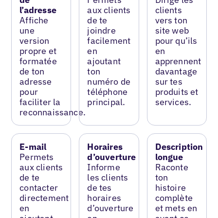
l’adresse
aux clients
clients
Affiche
de te
vers ton
une
joindre
site web
version
facilement
pour qu’ils
propre et
en
en
formatée
ajoutant
apprennent
de ton
ton
davantage
adresse
numéro de
sur tes
pour
téléphone
produits et
faciliter la
principal.
services.
reconnaissance.
E-mail
Horaires
Description
Permets
d’ouverture
longue
aux clients
Informe
Raconte
de te
les clients
ton
contacter
de tes
histoire
directement
horaires
complète
en
d’ouverture
et mets en