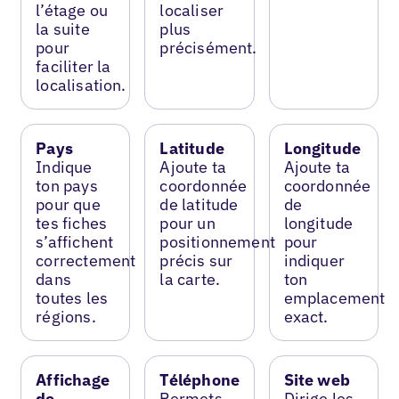
l’étage ou
localiser
la suite
plus
pour
précisément.
faciliter la
localisation.
Pays
Latitude
Longitude
Indique
Ajoute ta
Ajoute ta
ton pays
coordonnée
coordonnée
pour que
de latitude
de
tes fiches
pour un
longitude
s’affichent
positionnement
pour
correctement
précis sur
indiquer
dans
la carte.
ton
toutes les
emplacement
régions.
exact.
Affichage
Téléphone
Site web
de
Permets
Dirige les