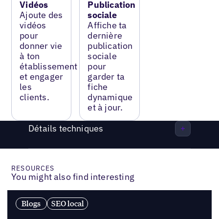
Vidéos
Publication
Ajoute des
sociale
vidéos
Affiche ta
pour
dernière
donner vie
publication
à ton
sociale
établissement
pour
et engager
garder ta
les
fiche
clients.
dynamique
et à jour.
Détails techniques
RESOURCES
You might also find interesting
Blogs
SEO local