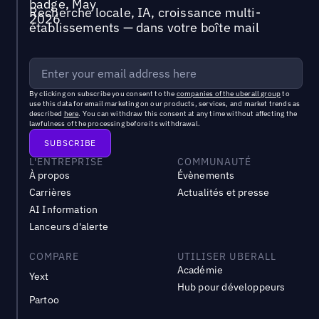
Recherche locale, IA, croissance multi-
établissements — dans votre boîte mail
By clicking on subscribe you consent to the
companies of the uberall group
to
use this data for email marketing on our products, services, and market trends as
described
here
. You can withdraw this consent at any time without affecting the
lawfulness of the processing before its withdrawal.
L'ENTREPRISE
COMMUNAUTÉ
À propos
Évènements
Carrières
Actualités et presse
AI Information
Lanceurs d'alerte
COMPARE
UTILISER UBERALL
Académie
Yext
Hub pour développeurs
Partoo