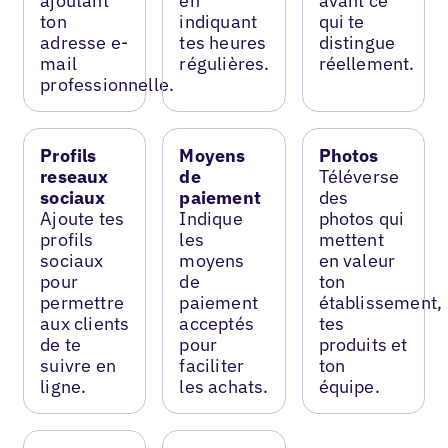
ajoutant
en
avant ce
ton
indiquant
qui te
adresse e-
tes heures
distingue
mail
régulières.
réellement.
professionnelle.
Profils
Moyens
Photos
reseaux
de
Téléverse
sociaux
paiement
des
Ajoute tes
Indique
photos qui
profils
les
mettent
sociaux
moyens
en valeur
pour
de
ton
permettre
paiement
établissement,
aux clients
acceptés
tes
de te
pour
produits et
suivre en
faciliter
ton
ligne.
les achats.
équipe.