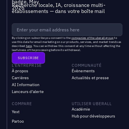
Recherche locale, IA, croissance multi-
établissements — dans votre boîte mail
By clicking on subscribe you consent to the
companies of the uberall group
to
use this data for email marketing on our products, services, and market trends as
described
here
. You can withdraw this consent at any time without affecting the
lawfulness of the processing before its withdrawal.
L'ENTREPRISE
COMMUNAUTÉ
À propos
Évènements
Carrières
Actualités et presse
AI Information
Lanceurs d'alerte
COMPARE
UTILISER UBERALL
Académie
Yext
Hub pour développeurs
Partoo