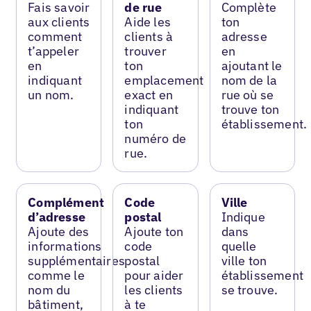
Fais savoir
de rue
Complète
aux clients
Aide les
ton
comment
clients à
adresse
t’appeler
trouver
en
en
ton
ajoutant le
indiquant
emplacement
nom de la
un nom.
exact en
rue où se
indiquant
trouve ton
ton
établissement.
numéro de
rue.
Complément
Code
Ville
d’adresse
postal
Indique
Ajoute des
Ajoute ton
dans
informations
code
quelle
supplémentaires
postal
ville ton
comme le
pour aider
établissement
nom du
les clients
se trouve.
bâtiment,
à te