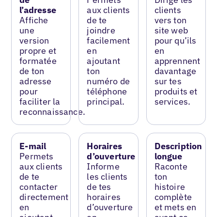
l’adresse
aux clients
clients
Affiche
de te
vers ton
une
joindre
site web
version
facilement
pour qu’ils
propre et
en
en
formatée
ajoutant
apprennent
de ton
ton
davantage
adresse
numéro de
sur tes
pour
téléphone
produits et
faciliter la
principal.
services.
reconnaissance.
E-mail
Horaires
Description
Permets
d’ouverture
longue
aux clients
Informe
Raconte
de te
les clients
ton
contacter
de tes
histoire
directement
horaires
complète
en
d’ouverture
et mets en