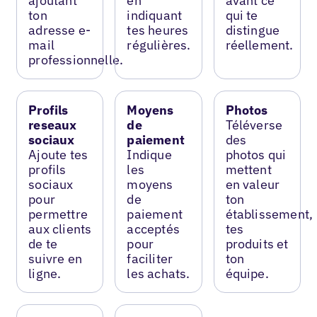
ajoutant
en
avant ce
ton
indiquant
qui te
adresse e-
tes heures
distingue
mail
régulières.
réellement.
professionnelle.
Profils
Moyens
Photos
reseaux
de
Téléverse
sociaux
paiement
des
Ajoute tes
Indique
photos qui
profils
les
mettent
sociaux
moyens
en valeur
pour
de
ton
permettre
paiement
établissement,
aux clients
acceptés
tes
de te
pour
produits et
suivre en
faciliter
ton
ligne.
les achats.
équipe.