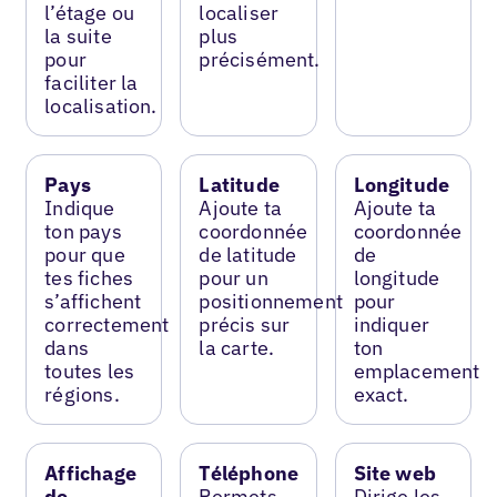
l’étage ou
localiser
la suite
plus
pour
précisément.
faciliter la
localisation.
Pays
Latitude
Longitude
Indique
Ajoute ta
Ajoute ta
ton pays
coordonnée
coordonnée
pour que
de latitude
de
tes fiches
pour un
longitude
s’affichent
positionnement
pour
correctement
précis sur
indiquer
dans
la carte.
ton
toutes les
emplacement
régions.
exact.
Affichage
Téléphone
Site web
de
Permets
Dirige les