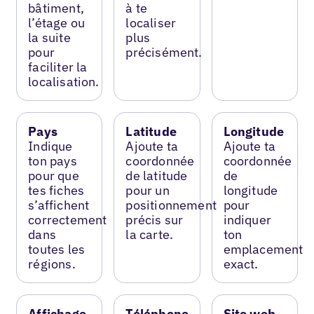
bâtiment,
à te
l’étage ou
localiser
la suite
plus
pour
précisément.
faciliter la
localisation.
Pays
Latitude
Longitude
Indique
Ajoute ta
Ajoute ta
ton pays
coordonnée
coordonnée
pour que
de latitude
de
tes fiches
pour un
longitude
s’affichent
positionnement
pour
correctement
précis sur
indiquer
dans
la carte.
ton
toutes les
emplacement
régions.
exact.
Affichage
Téléphone
Site web