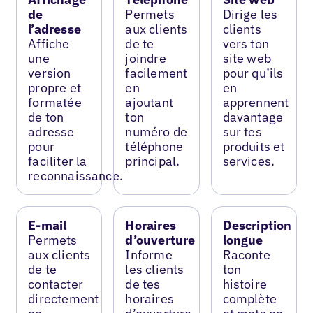
de
Permets
Dirige les
l’adresse
aux clients
clients
Affiche
de te
vers ton
une
joindre
site web
version
facilement
pour qu’ils
propre et
en
en
formatée
ajoutant
apprennent
de ton
ton
davantage
adresse
numéro de
sur tes
pour
téléphone
produits et
faciliter la
principal.
services.
reconnaissance.
E-mail
Horaires
Description
Permets
d’ouverture
longue
aux clients
Informe
Raconte
de te
les clients
ton
contacter
de tes
histoire
directement
horaires
complète