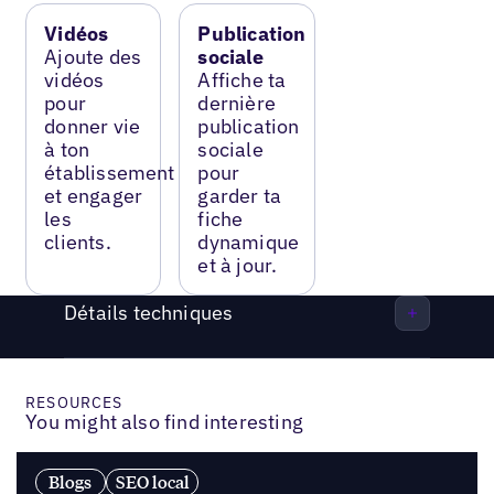
Vidéos
Publication
Ajoute des
sociale
vidéos
Affiche ta
pour
dernière
donner vie
publication
à ton
sociale
établissement
pour
et engager
garder ta
les
fiche
clients.
dynamique
et à jour.
Détails techniques
RESOURCES
You might also find interesting
Blogs
SEO local