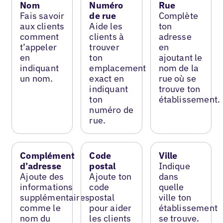
Nom
Numéro
Rue
Fais savoir
de rue
Complète
aux clients
Aide les
ton
comment
clients à
adresse
t’appeler
trouver
en
en
ton
ajoutant le
indiquant
emplacement
nom de la
un nom.
exact en
rue où se
indiquant
trouve ton
ton
établissement.
numéro de
rue.
Complément
Code
Ville
d’adresse
postal
Indique
Ajoute des
Ajoute ton
dans
informations
code
quelle
supplémentaires
postal
ville ton
comme le
pour aider
établissement
nom du
les clients
se trouve.