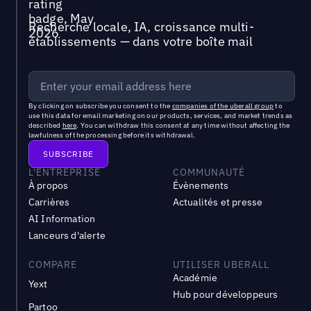
Recherche locale, IA, croissance multi-
établissements — dans votre boîte mail
By clicking on subscribe you consent to the
companies of the uberall group
to
use this data for email marketing on our products, services, and market trends as
described
here
. You can withdraw this consent at any time without affecting the
lawfulness of the processing before its withdrawal.
L'ENTREPRISE
COMMUNAUTÉ
À propos
Évènements
Carrières
Actualités et presse
AI Information
Lanceurs d'alerte
COMPARE
UTILISER UBERALL
Académie
Yext
Hub pour développeurs
Partoo