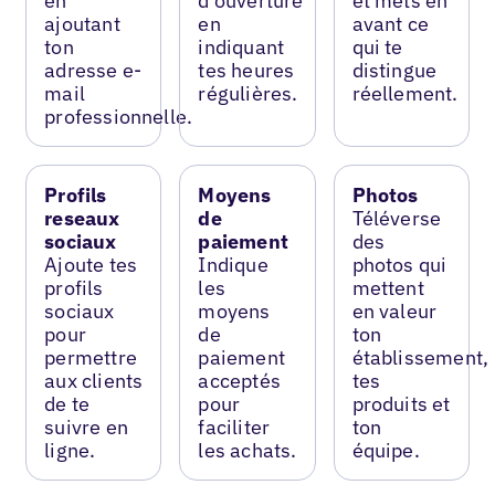
en
d’ouverture
et mets en
ajoutant
en
avant ce
ton
indiquant
qui te
adresse e-
tes heures
distingue
mail
régulières.
réellement.
professionnelle.
Profils
Moyens
Photos
reseaux
de
Téléverse
sociaux
paiement
des
Ajoute tes
Indique
photos qui
profils
les
mettent
sociaux
moyens
en valeur
pour
de
ton
permettre
paiement
établissement,
aux clients
acceptés
tes
de te
pour
produits et
suivre en
faciliter
ton
ligne.
les achats.
équipe.