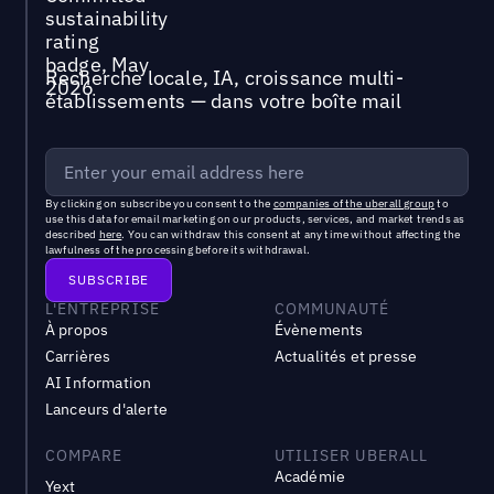
Recherche locale, IA, croissance multi-
établissements — dans votre boîte mail
By clicking on subscribe you consent to the
companies of the uberall group
to
use this data for email marketing on our products, services, and market trends as
described
here
. You can withdraw this consent at any time without affecting the
lawfulness of the processing before its withdrawal.
L'ENTREPRISE
COMMUNAUTÉ
À propos
Évènements
Carrières
Actualités et presse
AI Information
Lanceurs d'alerte
COMPARE
UTILISER UBERALL
Académie
Yext