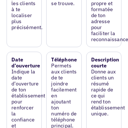
les clients
se trouve.
propre et
à te
formatée
localiser
de ton
plus
adresse
précisément.
pour
faciliter la
reconnaissance
Date
Téléphone
Description
d’ouverture
Permets
courte
Indique la
aux clients
Donne aux
date
de te
clients un
d’ouverture
joindre
résumé
de ton
facilement
rapide de
établissement
en
ce qui
pour
ajoutant
rend ton
renforcer
ton
établissement
la
numéro de
unique.
confiance
téléphone
et
principal.