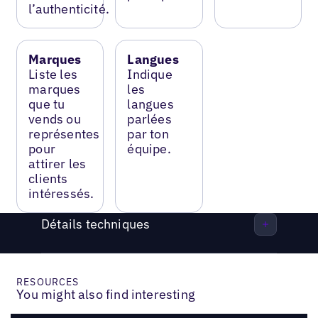
l’authenticité.
Marques
Langues
Liste les
Indique
marques
les
que tu
langues
vends ou
parlées
représentes
par ton
pour
équipe.
attirer les
clients
intéressés.
Détails techniques
RESOURCES
You might also find interesting