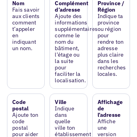
Nom
Complément
Province /
Fais savoir
d’adresse
Région
aux clients
Ajoute des
Indique ta
comment
informations
province
t’appeler
supplémentaires
ou région
en
comme le
pour
indiquant
nom du
rendre ton
un nom.
bâtiment,
adresse
l’étage ou
plus claire
la suite
dans les
pour
recherches
faciliter la
locales.
localisation.
Code
Ville
Affichage
postal
Indique
de
Ajoute ton
dans
l’adresse
code
quelle
Affiche
postal
ville ton
une
pour aider
établissement
version