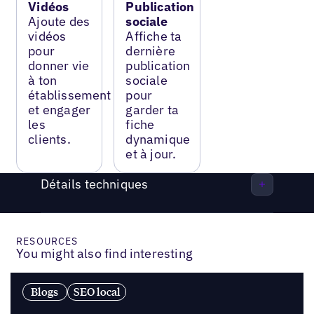
Vidéos
Publication
Ajoute des
sociale
vidéos
Affiche ta
pour
dernière
donner vie
publication
à ton
sociale
établissement
pour
et engager
garder ta
les
fiche
clients.
dynamique
et à jour.
Détails techniques
RESOURCES
You might also find interesting
Blogs
SEO local