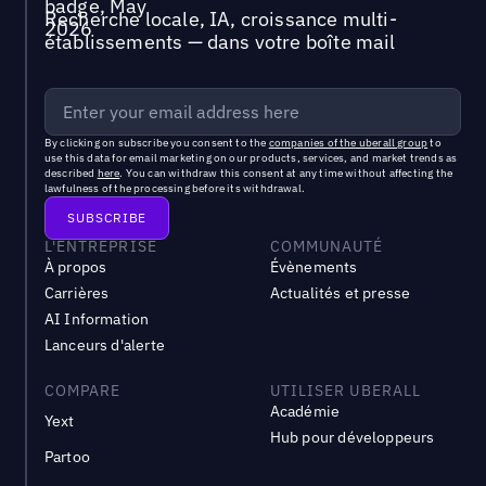
Recherche locale, IA, croissance multi-
établissements — dans votre boîte mail
By clicking on subscribe you consent to the
companies of the uberall group
to
use this data for email marketing on our products, services, and market trends as
described
here
. You can withdraw this consent at any time without affecting the
lawfulness of the processing before its withdrawal.
L'ENTREPRISE
COMMUNAUTÉ
À propos
Évènements
Carrières
Actualités et presse
AI Information
Lanceurs d'alerte
COMPARE
UTILISER UBERALL
Académie
Yext
Hub pour développeurs
Partoo