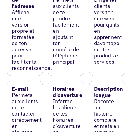
l’adresse
aux clients
clients
Affiche
de te
vers ton
une
joindre
site web
version
facilement
pour qu’ils
propre et
en
en
formatée
ajoutant
apprennent
de ton
ton
davantage
adresse
numéro de
sur tes
pour
téléphone
produits et
faciliter la
principal.
services.
reconnaissance.
E-mail
Horaires
Description
Permets
d’ouverture
longue
aux clients
Informe
Raconte
de te
les clients
ton
contacter
de tes
histoire
directement
horaires
complète
en
d’ouverture
et mets en