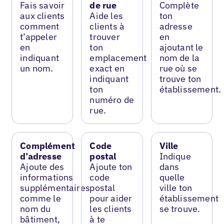
Fais savoir
de rue
Complète
aux clients
Aide les
ton
comment
clients à
adresse
t’appeler
trouver
en
en
ton
ajoutant le
indiquant
emplacement
nom de la
un nom.
exact en
rue où se
indiquant
trouve ton
ton
établissement.
numéro de
rue.
Complément
Code
Ville
d’adresse
postal
Indique
Ajoute des
Ajoute ton
dans
informations
code
quelle
supplémentaires
postal
ville ton
comme le
pour aider
établissement
nom du
les clients
se trouve.
bâtiment,
à te