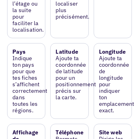
l’étage ou
localiser
la suite
plus
pour
précisément.
faciliter la
localisation.
Pays
Latitude
Longitude
Indique
Ajoute ta
Ajoute ta
ton pays
coordonnée
coordonnée
pour que
de latitude
de
tes fiches
pour un
longitude
s’affichent
positionnement
pour
correctement
précis sur
indiquer
dans
la carte.
ton
toutes les
emplacement
régions.
exact.
Affichage
Téléphone
Site web
de
Permets
Dirige les