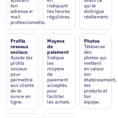
ajoutant
en
avant ce
ton
indiquant
qui te
adresse e-
tes heures
distingue
mail
régulières.
réellement.
professionnelle.
Profils
Moyens
Photos
reseaux
de
Téléverse
sociaux
paiement
des
Ajoute tes
Indique
photos qui
profils
les
mettent
sociaux
moyens
en valeur
pour
de
ton
permettre
paiement
établissement,
aux clients
acceptés
tes
de te
pour
produits et
suivre en
faciliter
ton
ligne.
les achats.
équipe.