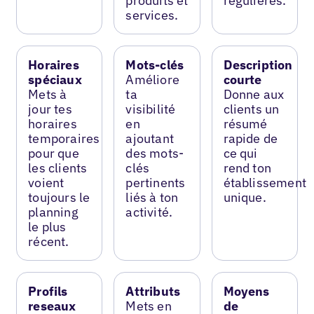
produits et
régulières.
services.
Horaires
Mots-clés
Description
spéciaux
Améliore
courte
Mets à
ta
Donne aux
jour tes
visibilité
clients un
horaires
en
résumé
temporaires
ajoutant
rapide de
pour que
des mots-
ce qui
les clients
clés
rend ton
voient
pertinents
établissement
toujours le
liés à ton
unique.
planning
activité.
le plus
récent.
Profils
Attributs
Moyens
reseaux
Mets en
de