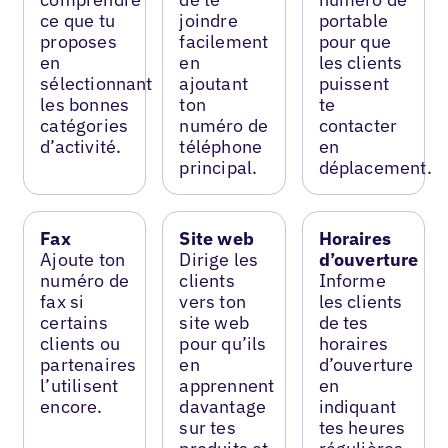
ce que tu
joindre
portable
proposes
facilement
pour que
en
en
les clients
sélectionnant
ajoutant
puissent
les bonnes
ton
te
catégories
numéro de
contacter
d’activité.
téléphone
en
principal.
déplacement.
Fax
Site web
Horaires
Ajoute ton
Dirige les
d’ouverture
numéro de
clients
Informe
fax si
vers ton
les clients
certains
site web
de tes
clients ou
pour qu’ils
horaires
partenaires
en
d’ouverture
l’utilisent
apprennent
en
encore.
davantage
indiquant
sur tes
tes heures