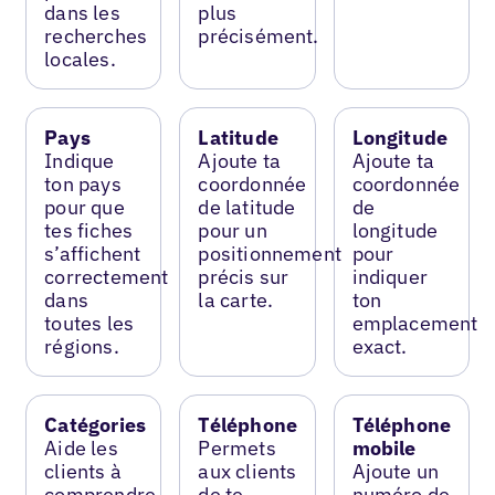
dans les
plus
recherches
précisément.
locales.
Pays
Latitude
Longitude
Indique
Ajoute ta
Ajoute ta
ton pays
coordonnée
coordonnée
pour que
de latitude
de
tes fiches
pour un
longitude
s’affichent
positionnement
pour
correctement
précis sur
indiquer
dans
la carte.
ton
toutes les
emplacement
régions.
exact.
Catégories
Téléphone
Téléphone
Aide les
Permets
mobile
clients à
aux clients
Ajoute un
comprendre
de te
numéro de