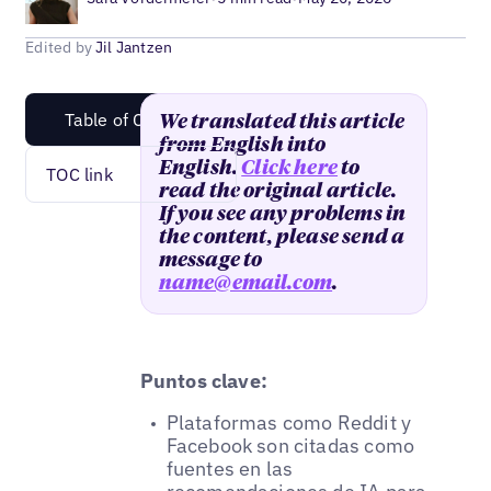
Edited by
Jil Jantzen
Table of Content
We translated this article
from English into
English.
Click here
to
TOC link
read the original article.
If you see any problems in
the content, please send a
message to
name@email.com
.
Puntos clave:
Plataformas como Reddit y
Facebook son citadas como
fuentes en las