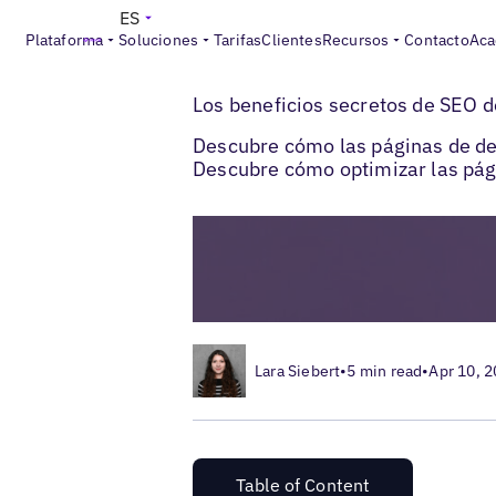
ES
Plataforma
Soluciones
Tarifas
Clientes
Recursos
Contacto
Aca
>
>
Blogs
SEO local
Cómo las páginas de de
Los beneficios secretos de SEO d
Descubre cómo las páginas de dest
Descubre cómo optimizar las pági
Lara Siebert
•
5 min read
•
Apr 10, 
Table of Content