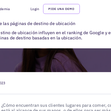
demia
Login
PIDE UNA DEMO
stino de ubicación mejoran el SEO local
e las páginas de destino de ubicación
ino de ubicación influyen en el ranking de Google y e
nas de destino basadas en la ubicación.
2023
¿Cómo encuentran sus clientes lugares para comer, c
está al alcance de sus manos, o de ellos para ser más