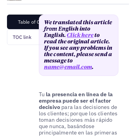
Table of Content
We translated this article
from English into
English.
Click here
to
TOC link
read the original article.
If you see any problems in
the content, please send a
message to
name@email.com
.
Tu
la presencia en línea de la
empresa puede ser el factor
decisivo
para las decisiones de
los clientes; porque los clientes
toman decisiones más rápido
que nunca, basándose
principalmente en las primeras