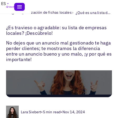
ES
>
>
Blogs
Optimización de fichas locales
¿Qué es una lista de negocios?
¿Es travieso o agradable: su lista de empresas
locales? ¡Descúbrelo!
No dejes que un anuncio mal gestionado te haga
perder clientes; te mostramos la diferencia
entre un anuncio bueno y uno malo, ¡y por qué es
importante!
Lara Siebert
•
5 min read
•
Nov 14, 2024