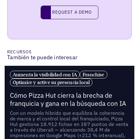
REQUEST A DEMO
request a demo
RECURSOS
También te puede interesar
Aumenta la visibilidad con IA
Franchise
Optimice y active su presencia local
Cómo Pizza Hut cierra la brecha de
franquicia y gana en la búsqueda con IA
Con un modelo híbrido que equilibra la coherencia
de marca y el control local del franquiciado, Pizza
Hut gestiona 18.912 fichas en 387 puntos de venta
a través de Uberall — alcanzando 38,4 M de
impresiones en Google Maps (+212 % interanual),