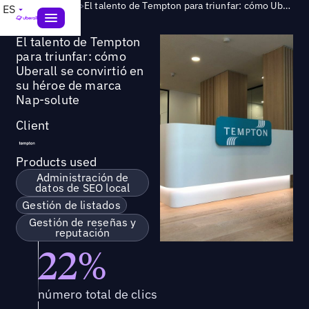
Success Story
>
El talento de Tempton para triunfar: cómo Uberall se convirtió en su héroe de marca Nap-solute
ES
El talento de Tempton
para triunfar: cómo
Uberall se convirtió en
su héroe de marca
Nap-solute
Client
Products used
Administración de
datos de SEO local
Gestión de listados
Gestión de reseñas y
reputación
22%
número total de clics