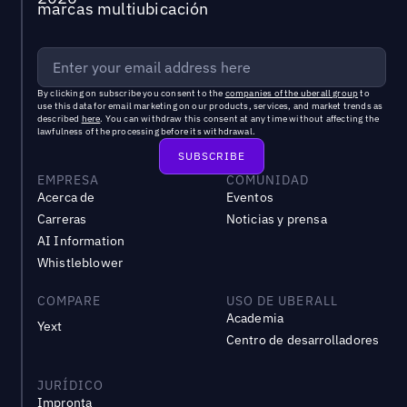
marcas multiubicación
By clicking on subscribe you consent to the
companies of the uberall group
to
use this data for email marketing on our products, services, and market trends as
described
here
. You can withdraw this consent at any time without affecting the
lawfulness of the processing before its withdrawal.
EMPRESA
COMUNIDAD
Acerca de
Eventos
Carreras
Noticias y prensa
AI Information
Whistleblower
COMPARE
USO DE UBERALL
Academia
Yext
Centro de desarrolladores
JURÍDICO
Impronta