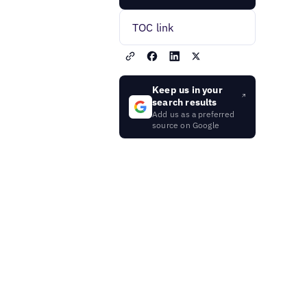
TOC link
Keep us in your
search results
Add us as a preferred
source on Google