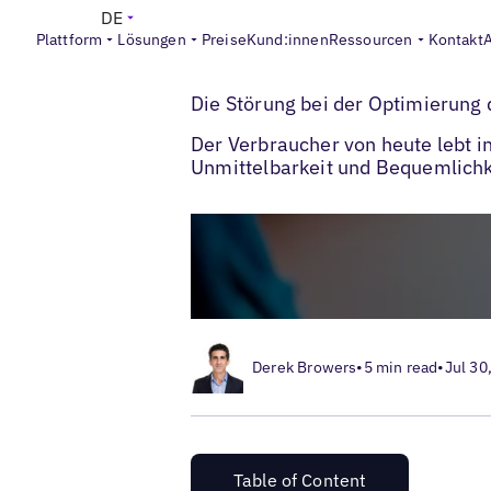
DE
Plattform
Lösungen
Preise
Kund:innen
Ressourcen
Kontakt
>
>
Blogs
Lokales SEO
Proximity Search
Die Störung bei der Optimierung
Der Verbraucher von heute lebt 
Unmittelbarkeit und Bequemlichkei
Derek Browers
•
5 min read
•
Jul 30
Table of Content