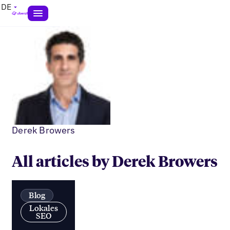
DE
Derek Browers
All articles by Derek Browers
Blog
Lokales
SEO