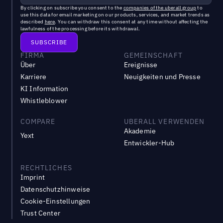
By clicking on subscribe you consent to the
companies of the uberall group
to
use this data for email marketing on our products, services, and market trends as
described
here
. You can withdraw this consent at any time without affecting the
lawfulness of the processing before its withdrawal.
FIRMA
GEMEINSCHAFT
Über
Ereignisse
Karriere
Neuigkeiten und Presse
KI Information
Whistleblower
COMPARE
UBERALL VERWENDEN
Akademie
Yext
Entwickler-Hub
RECHTLICHES
Imprint
Datenschutzhinweise
Cookie-Einstellungen
Trust Center