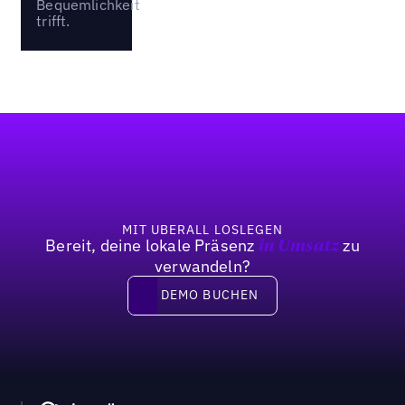
Bequemlichkeit
trifft.
Fußzeile
MIT UBERALL LOSLEGEN
Bereit, deine lokale Präsenz
zu
in Umsatz
verwandeln?
DEMO BUCHEN
DEMO BUCHEN