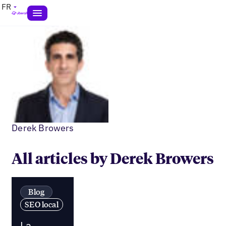
FR
Derek Browers
All articles by Derek Browers
Blog
SEO local
La