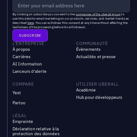
By clicking on subscribe you consent to the
companies of the uberall group
to
use this data for email marketing on our products, services, and market trends as
described
here
. You can withdraw this consent at any time without affecting the
lawfulness of the processing before its withdrawal.
L'ENTREPRISE
COMMUNAUTÉ
À propos
Évènements
Carrières
Actualités et presse
AI Information
Lanceurs d'alerte
COMPARE
UTILISER UBERALL
Académie
Yext
Hub pour développeurs
Partoo
LÉGAL
Empreinte
Déclaration relative à la
protection des données