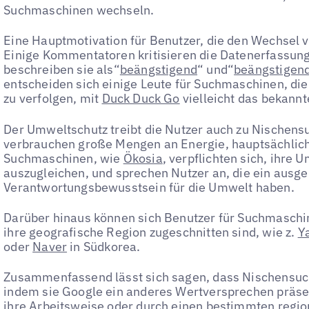
Suchmaschinen wechseln.
Eine Hauptmotivation für Benutzer, die den Wechsel 
Einige Kommentatoren kritisieren die Datenerfassun
beschreiben sie als“
beängstigend
“ und“
beängstigen
entscheiden sich einige Leute für Suchmaschinen, die
zu verfolgen, mit
Duck Duck Go
vielleicht das bekannt
Der Umweltschutz treibt die Nutzer auch zu Nischen
verbrauchen große Mengen an Energie, hauptsächlich
Suchmaschinen, wie
Ökosia
, verpflichten sich, ihre
auszugleichen, und sprechen Nutzer an, die ein ausg
Verantwortungsbewusstsein für die Umwelt haben.
Darüber hinaus können sich Benutzer für Suchmaschin
ihre geografische Region zugeschnitten sind, wie z.
Y
oder
Naver
in Südkorea.
Zusammenfassend lässt sich sagen, dass Nischensuc
indem sie Google ein anderes Wertversprechen präse
ihre Arbeitsweise oder durch einen bestimmten regio