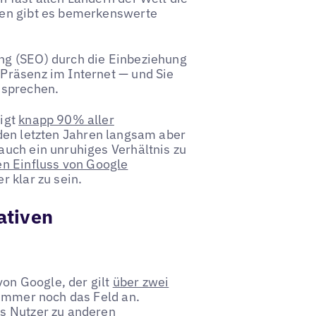
ten gibt es bemerkenswerte
ng (SEO) durch die Einbeziehung
Präsenz im Internet — und Sie
nsprechen.
tigt
knapp 90% aller
 den letzten Jahren langsam aber
auch ein unruhiges Verhältnis zu
en Einfluss von Google
r klar zu sein.
ativen
on Google, der gilt
über zwei
 immer noch das Feld an.
s Nutzer zu anderen