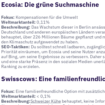
Ecosia: Die grüne Suchmaschine
Fokus:
Kompensationen für die Umwelt
Weltmarktanteil:
0,11%
Beschreibung:
Das Wachstum dieser in Berlin ansäss
Deutschland und anderen europäischen Ländern veran
behauptet, über 226 Millionen Bäume gepflanzt und m
den Klimaschutz aufgewendet zu haben.
SEO-Taktiken:
Du solltest schnell ladbaren, zugängli
Priorität einräumen, um Ecosia und seine Nutzer anzu
auf Bing, um seine Ergebnisse zu verbessern. Daher 
und eine starke Präsenz in den sozialen Medien unerlä
Ranking zu erzielen.
Swisscows: Eine familienfreundli
Fokus:
Eine familienfreundliche Option mit zusätzli
Weltmarktanteil:
< 0,1%
Beschreibung:
Schweizer Kühe
behauptet, keine Info