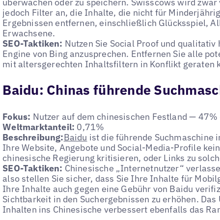
überwachen oder zu speichern. Swisscows wird zwar v
jedoch Filter an, die Inhalte, die nicht für Minderjähr
Ergebnissen entfernen, einschließlich Glücksspiel, Al
Erwachsene.
SEO-Taktiken:
Nutzen Sie Social Proof und qualitativ
Engine von Bing anzusprechen. Entfernen Sie alle pote
mit altersgerechten Inhaltsfiltern in Konflikt geraten
Baidu: Chinas führende Suchmasc
Fokus:
Nutzer auf dem chinesischen Festland — 47% 
Weltmarktanteil:
0,71%
Beschreibung:
Baidu
ist die führende Suchmaschine in
Ihre Website, Angebote und Social-Media-Profile keine
chinesische Regierung kritisieren, oder Links zu solc
SEO-Taktiken:
Chinesische „Internetnutzer“ verlasse
also stellen Sie sicher, dass Sie Ihre Inhalte für Mob
Ihre Inhalte auch gegen eine Gebühr von Baidu verifi
Sichtbarkeit in den Suchergebnissen zu erhöhen. Das
Inhalten ins Chinesische verbessert ebenfalls das Ra