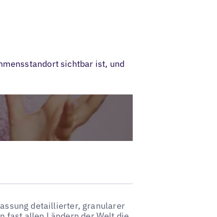
hmensstandort sichtbar ist, und
fassung detaillierter, granularer
 fast allen Ländern der Welt die