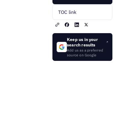
TOC link
Keep us in your
search results
Add us as a preferred
source on Google