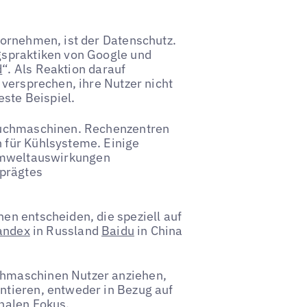
vornehmen, ist der Datenschutz.
gspraktiken von Google und
d
“. Als Reaktion darauf
 versprechen, ihre Nutzer nicht
este Beispiel.
suchmaschinen. Rechenzentren
 für Kühlsysteme. Einige
 Umweltauswirkungen
eprägtes
en entscheiden, die speziell auf
andex
in Russland
Baidu
in China
hmaschinen Nutzer anziehen,
ntieren, entweder in Bezug auf
nalen Fokus.