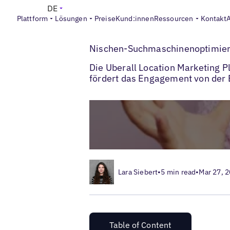
DE
Plattform
Lösungen
Preise
Kund:innen
Ressourcen
Kontakt
>
Blogs
Nischen-Suchmaschinenoptimierun
Nischen-Suchmaschinenoptimieru
Die Uberall Location Marketing P
fördert das Engagement von der 
Lara Siebert
•
5 min read
•
Mar 27, 
Table of Content