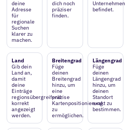
deine
dich noch
Unternehmen
Adresse
präziser
befindet.
für
finden.
regionale
Suchen
klarer zu
machen.
Land
Breitengrad
Längengrad
Gib dein
Füge
Füge
Land an,
deinen
deinen
damit
Breitengrad
Längengrad
deine
hinzu, um
hinzu, um
Einträge
eine
deinen
regionsübergreifend
präzise
Standort
korrekt
Kartenpositionierung
exakt zu
angezeigt
zu
bestimmen.
werden.
ermöglichen.