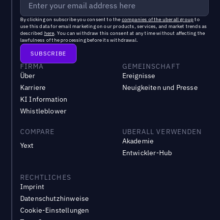
By clicking on subscribe you consent to the
companies of the uberall group
to
use this data for email marketing on our products, services, and market trends as
described
here
. You can withdraw this consent at any time without affecting the
lawfulness of the processing before its withdrawal.
FIRMA
GEMEINSCHAFT
Über
Ereignisse
Karriere
Neuigkeiten und Presse
KI Information
Whistleblower
COMPARE
UBERALL VERWENDEN
Akademie
Yext
Entwickler-Hub
RECHTLICHES
Imprint
Datenschutzhinweise
Cookie-Einstellungen