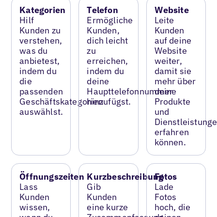
Kategorien
Telefon
Website
Hilf
Ermögliche
Leite
Kunden zu
Kunden,
Kunden
verstehen,
dich leicht
auf deine
was du
zu
Website
anbietest,
erreichen,
weiter,
indem du
indem du
damit sie
die
deine
mehr über
passenden
Haupttelefonnummer
deine
Geschäftskategorien
hinzufügst.
Produkte
auswählst.
und
Dienstleistung
erfahren
können.
Öffnungszeiten
Kurzbeschreibung
Fotos
Lass
Gib
Lade
Kunden
Kunden
Fotos
wissen,
eine kurze
hoch, die