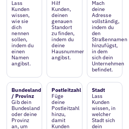
Lass
Hilf
Mach
Kunden
Kunden,
deine
wissen,
deinen
Adresse
wie sie
genauen
vollständig,
dich
Standort
indem du
nennen
zu finden,
den
sollen,
indem du
Straßennamen
indem du
deine
hinzufügst,
einen
Hausnummer
in dem
Namen
angibst.
sich dein
angibst.
Unternehmen
befindet.
Bundesland
Postleitzahl
Stadt
/ Provinz
Füge
Lass
Gib dein
deine
Kunden
Bundesland
Postleitzahl
wissen, in
oder deine
hinzu,
welcher
Provinz
damit
Stadt sich
an, um
Kunden
dein