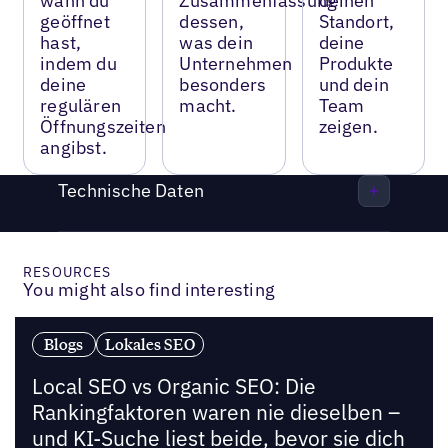
wann du
Zusammenfassung
deinen
geöffnet
dessen,
Standort,
hast,
was dein
deine
indem du
Unternehmen
Produkte
deine
besonders
und dein
regulären
macht.
Team
Öffnungszeiten
zeigen.
angibst.
Technische Daten
RESOURCES
You might also find interesting
Blogs
Lokales SEO
Local SEO vs Organic SEO: Die
Rankingfaktoren waren nie dieselben –
und KI-Suche liest beide, bevor sie dich