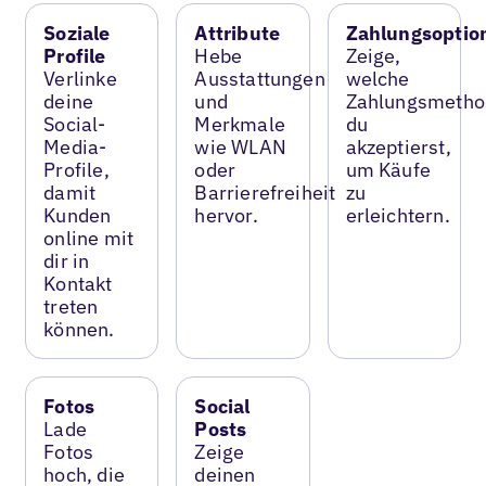
Soziale
Attribute
Zahlungsoptio
Profile
Hebe
Zeige,
Verlinke
Ausstattungen
welche
deine
und
Zahlungsmetho
Social-
Merkmale
du
Media-
wie WLAN
akzeptierst,
Profile,
oder
um Käufe
damit
Barrierefreiheit
zu
Kunden
hervor.
erleichtern.
online mit
dir in
Kontakt
treten
können.
Fotos
Social
Lade
Posts
Fotos
Zeige
hoch, die
deinen