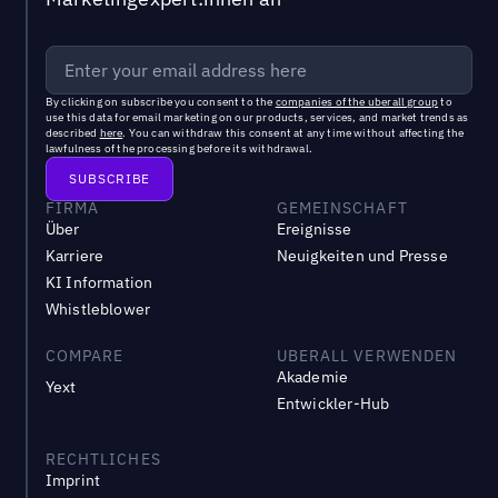
By clicking on subscribe you consent to the
companies of the uberall group
to
use this data for email marketing on our products, services, and market trends as
described
here
. You can withdraw this consent at any time without affecting the
lawfulness of the processing before its withdrawal.
FIRMA
GEMEINSCHAFT
Über
Ereignisse
Karriere
Neuigkeiten und Presse
KI Information
Whistleblower
COMPARE
UBERALL VERWENDEN
Akademie
Yext
Entwickler-Hub
RECHTLICHES
Imprint