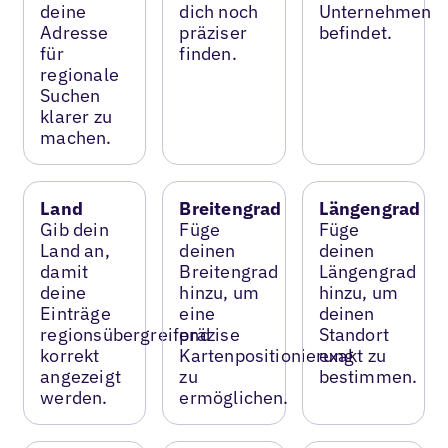
deine
dich noch
Unternehmen
Adresse
präziser
befindet.
für
finden.
regionale
Suchen
klarer zu
machen.
Land
Breitengrad
Längengrad
Gib dein
Füge
Füge
Land an,
deinen
deinen
damit
Breitengrad
Längengrad
deine
hinzu, um
hinzu, um
Einträge
eine
deinen
regionsübergreifend
präzise
Standort
korrekt
Kartenpositionierung
exakt zu
angezeigt
zu
bestimmen.
werden.
ermöglichen.