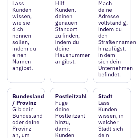
Lass
Hilf
Mach
Kunden
Kunden,
deine
wissen,
deinen
Adresse
wie sie
genauen
vollständig,
dich
Standort
indem du
nennen
zu finden,
den
sollen,
indem du
Straßennamen
indem du
deine
hinzufügst,
einen
Hausnummer
in dem
Namen
angibst.
sich dein
angibst.
Unternehmen
befindet.
Bundesland
Postleitzahl
Stadt
/ Provinz
Füge
Lass
Gib dein
deine
Kunden
Bundesland
Postleitzahl
wissen, in
oder deine
hinzu,
welcher
Provinz
damit
Stadt sich
an, um
Kunden
dein