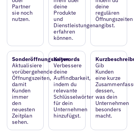
oder
mehr über
indem du
Partner
deine
deine
sie noch
Produkte
regulären
nutzen.
und
Öffnungszeiten
Dienstleistungen
angibst.
erfahren
können.
Sonderöffnungszeiten
Keywords
Kurzbeschreib
Aktualisiere
Verbessere
Gib
vorübergehende
deine
Kunden
Öffnungszeiten,
Auffindbarkeit,
eine kurze
damit
indem du
Zusammenfass
Kunden
relevante
dessen,
immer
Schlüsselwörter
was dein
den
für dein
Unternehmen
neuesten
Unternehmen
besonders
Zeitplan
hinzufügst.
macht.
sehen.