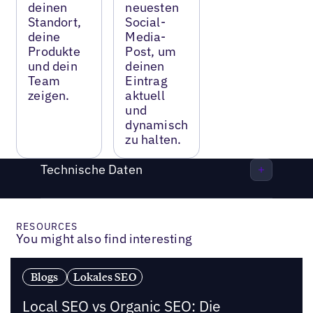
deinen
neuesten
Standort,
Social-
deine
Media-
Produkte
Post, um
und dein
deinen
Team
Eintrag
zeigen.
aktuell
und
dynamisch
zu halten.
Technische Daten
RESOURCES
You might also find interesting
Blogs
Lokales SEO
Local SEO vs Organic SEO: Die