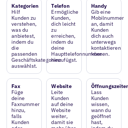
Kategorien
Telefon
Handy
Hilf
Ermögliche
Gib eine
Kunden zu
Kunden,
Mobilnummer
verstehen,
dich leicht
an, damit
was du
zu
Kunden
anbietest,
erreichen,
dich auch
indem du
indem du
unterwegs
die
deine
kontaktieren
passenden
Haupttelefonnummer
können.
Geschäftskategorien
hinzufügst.
auswählst.
Fax
Website
Öffnungszeite
Füge
Leite
Lass
deine
Kunden
Kunden
Faxnummer
auf deine
wissen,
hinzu,
Website
wann du
falls
weiter,
geöffnet
Kunden
damit sie
hast,