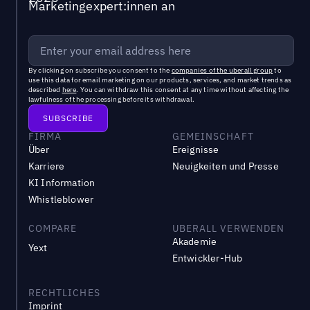
Marketingexpert:innen an
By clicking on subscribe you consent to the
companies of the uberall group
to
use this data for email marketing on our products, services, and market trends as
described
here
. You can withdraw this consent at any time without affecting the
lawfulness of the processing before its withdrawal.
FIRMA
GEMEINSCHAFT
Über
Ereignisse
Karriere
Neuigkeiten und Presse
KI Information
Whistleblower
COMPARE
UBERALL VERWENDEN
Akademie
Yext
Entwickler-Hub
RECHTLICHES
Imprint