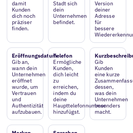
damit
Stadt sich
Version
Kunden
dein
deiner
dich noch
Unternehmen
Adresse
präziser
befindet.
für
finden.
bessere
Wiedererkennu
Eröffnungsdatum
Telefon
Kurzbeschreib
Gib an,
Ermögliche
Gib
wann dein
Kunden,
Kunden
Unternehmen
dich leicht
eine kurze
eröffnet
zu
Zusammenfass
wurde, um
erreichen,
dessen,
Vertrauen
indem du
was dein
und
deine
Unternehmen
Authentizität
Haupttelefonnummer
besonders
aufzubauen.
hinzufügst.
macht.
Marken
Sprachen