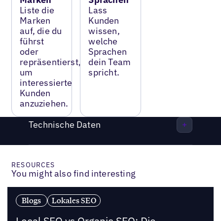
Liste die
Lass
Marken
Kunden
auf, die du
wissen,
führst
welche
oder
Sprachen
repräsentierst,
dein Team
um
spricht.
interessierte
Kunden
anzuziehen.
Technische Daten
RESOURCES
You might also find interesting
Blogs
Lokales SEO