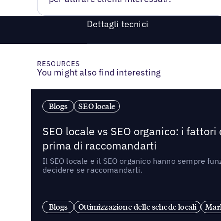
Dettagli tecnici
RESOURCES
You might also find interesting
Blogs
SEO locale
SEO locale vs SEO organico: i fattori
prima di raccomandarti
Il SEO locale e il SEO organico hanno sempre funz
decidere se raccomandarti.
Blogs
Ottimizzazione delle schede locali
Mark