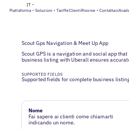
IT
Piattaforma
Soluzioni
Tariffe
Clienti
Risorse
Contattaci
Acad
Scout Gps Navigation & Meet Up App
Scout GPS is a navigation and social app tha
business listing with Uberall ensures accurat
SUPPORTED FIELDS
Supported fields for complete business listin
Nome
Fai sapere ai clienti come chiamarti
indicando un nome.