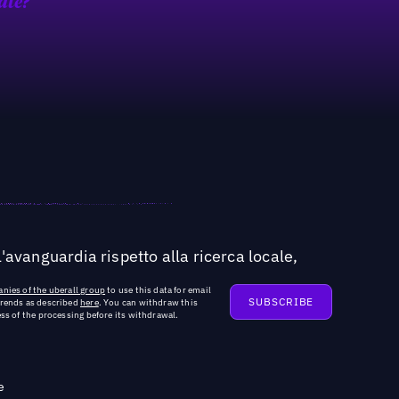
ate?
'avanguardia rispetto alla ricerca locale,
nies of the uberall group
to use this data for email
trends as described
here
. You can withdraw this
ss of the processing before its withdrawal.
e