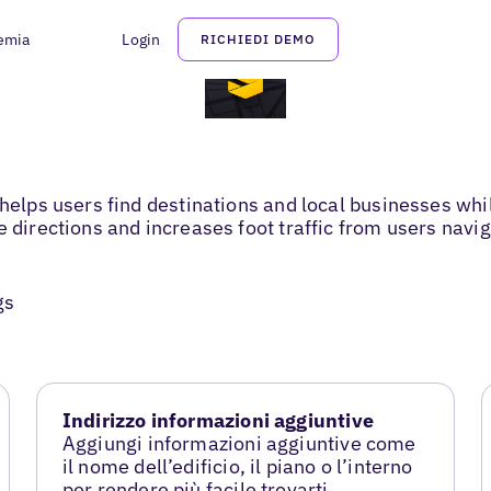
emia
Login
RICHIEDI DEMO
t helps users find destinations and local businesses w
e directions and increases foot traffic from users navi
gs
Indirizzo informazioni aggiuntive
Aggiungi informazioni aggiuntive come
il nome dell’edificio, il piano o l’interno
per rendere più facile trovarti.