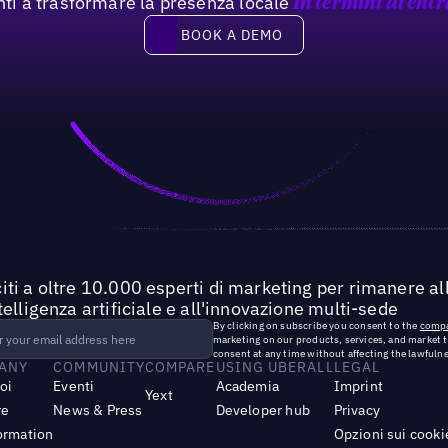
nti a trasformare la presenza locale
In termini di entr
Book a demo
BOOK A DEMO
iti a oltre 10.000 esperti di marketing per rimanere all
ntelligenza artificiale e all'innovazione multi-sede
By clicking on subscribe you consent to the
compa
marketing on our products, services, and market 
consent at any time without affecting the lawfulne
ANY
COMMUNITY
COMPARE
USING UBERALL
LEGAL
noi
Eventi
Academia
Imprint
Yext
re
News & Press
Developer hub
Privacy
ormation
Opzioni sui cooki