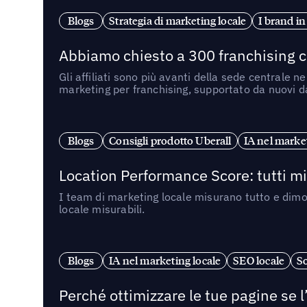
Blogs
Strategia di marketing locale
I brand in
Abbiamo chiesto a 300 franchising ch
Gli affiliati sono più avanti della sede centrale 
marketing per franchising, supportato da nuovi da
Blogs
Consigli prodotto Uberall
IA nel market
Location Performance Score: tutti m
I team di marketing locale misurano tutto e dimo
locale misurabili.
Blogs
IA nel marketing locale
SEO locale
So
Perché ottimizzare le tue pagine se l