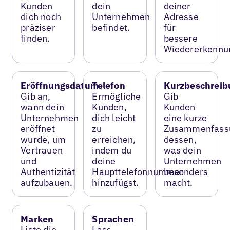
Kunden
dein
deiner
dich noch
Unternehmen
Adresse
präziser
befindet.
für
finden.
bessere
Wiedererkennu
Eröffnungsdatum
Telefon
Kurzbeschreib
Gib an,
Ermögliche
Gib
wann dein
Kunden,
Kunden
Unternehmen
dich leicht
eine kurze
eröffnet
zu
Zusammenfass
wurde, um
erreichen,
dessen,
Vertrauen
indem du
was dein
und
deine
Unternehmen
Authentizität
Haupttelefonnummer
besonders
aufzubauen.
hinzufügst.
macht.
Marken
Sprachen
Liste die
Lass