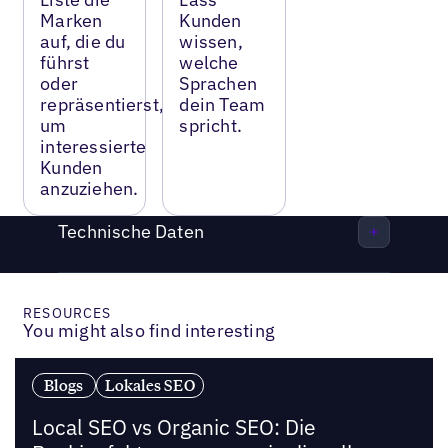
Marken
Kunden
auf, die du
wissen,
führst
welche
oder
Sprachen
repräsentierst,
dein Team
um
spricht.
interessierte
Kunden
anzuziehen.
Technische Daten
RESOURCES
You might also find interesting
Blogs
Lokales SEO
Local SEO vs Organic SEO: Die