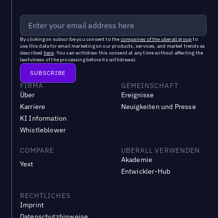
By clicking on subscribe you consent to the
companies of the uberall group
to
use this data for email marketing on our products, services, and market trends as
described
here
. You can withdraw this consent at any time without affecting the
lawfulness of the processing before its withdrawal.
FIRMA
GEMEINSCHAFT
Über
Ereignisse
Karriere
Neuigkeiten und Presse
KI Information
Whistleblower
COMPARE
UBERALL VERWENDEN
Akademie
Yext
Entwickler-Hub
RECHTLICHES
Imprint
Datenschutzhinweise