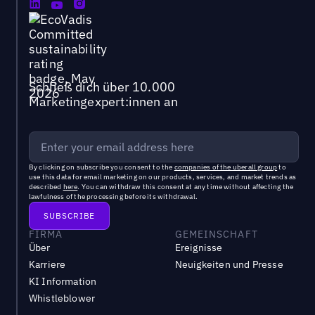
Schließ dich über 10.000
Marketingexpert:innen an
By clicking on subscribe you consent to the
companies of the uberall group
to
use this data for email marketing on our products, services, and market trends as
described
here
. You can withdraw this consent at any time without affecting the
lawfulness of the processing before its withdrawal.
FIRMA
GEMEINSCHAFT
Über
Ereignisse
Karriere
Neuigkeiten und Presse
KI Information
Whistleblower