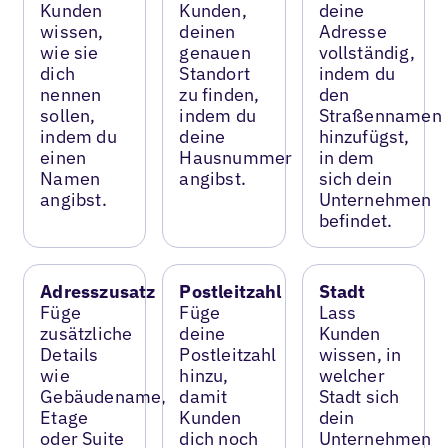
Kunden
Kunden,
deine
wissen,
deinen
Adresse
wie sie
genauen
vollständig,
dich
Standort
indem du
nennen
zu finden,
den
sollen,
indem du
Straßennamen
indem du
deine
hinzufügst,
einen
Hausnummer
in dem
Namen
angibst.
sich dein
angibst.
Unternehmen
befindet.
Adresszusatz
Postleitzahl
Stadt
Füge
Füge
Lass
zusätzliche
deine
Kunden
Details
Postleitzahl
wissen, in
wie
hinzu,
welcher
Gebäudename,
damit
Stadt sich
Etage
Kunden
dein
oder Suite
dich noch
Unternehmen