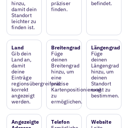
hinzu,
präziser
befindet.
damit dein
finden.
Standort
leichter zu
finden ist.
Land
Breitengrad
Längengrad
Gib dein
Füge
Füge
Land an,
deinen
deinen
damit
Breitengrad
Längengrad
deine
hinzu, um
hinzu, um
Einträge
eine
deinen
regionsübergreifend
präzise
Standort
korrekt
Kartenpositionierung
exakt zu
angezeigt
zu
bestimmen.
werden.
ermöglichen.
Angezeigte
Telefon
Website
Adresse
Ermögliche
Leite