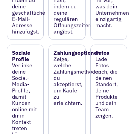
indem du
hast,
hervor,
deine
indem du
was dein
geschäftliche
deine
Unternehmen
E-Mail-
regulären
einzigartig
Adresse
Öffnungszeiten
macht.
hinzufügst.
angibst.
Soziale
Zahlungsoptionen
Fotos
Profile
Zeige,
Lade
Verlinke
welche
Fotos
deine
Zahlungsmethoden
hoch, die
Social-
du
deinen
Media-
akzeptierst,
Standort,
Profile,
um Käufe
deine
damit
zu
Produkte
Kunden
erleichtern.
und dein
online mit
Team
dir in
zeigen.
Kontakt
treten