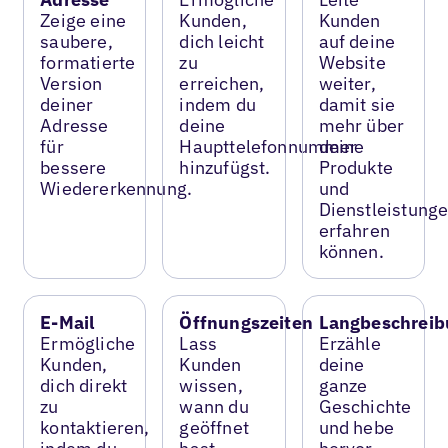
Zeige eine
Kunden,
Kunden
saubere,
dich leicht
auf deine
formatierte
zu
Website
Version
erreichen,
weiter,
deiner
indem du
damit sie
Adresse
deine
mehr über
für
Haupttelefonnummer
deine
bessere
hinzufügst.
Produkte
Wiedererkennung.
und
Dienstleistung
erfahren
können.
E-Mail
Öffnungszeiten
Langbeschreib
Ermögliche
Lass
Erzähle
Kunden,
Kunden
deine
dich direkt
wissen,
ganze
zu
wann du
Geschichte
kontaktieren,
geöffnet
und hebe