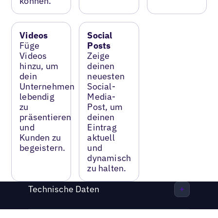
können.
Videos
Social
Füge
Posts
Videos
Zeige
hinzu, um
deinen
dein
neuesten
Unternehmen
Social-
lebendig
Media-
zu
Post, um
präsentieren
deinen
und
Eintrag
Kunden zu
aktuell
begeistern.
und
dynamisch
zu halten.
Technische Daten